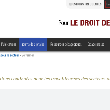
QUESTIONS FRÉQUENTES
Publications
journaldelalpha.be
Ressources pédagogiques
Espace presse
pour le secteur
>
Se former
ions continuées pour les travailleur
·
ses des secteurs a
Regards croisés
Comprendre et parler
Bienvenue en Belgique
·