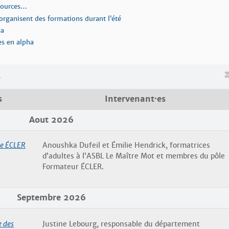
ssources…
organisent des formations durant l’été
ha
es en alpha
s
s
Intervenant·es
Aout 2026
he ÉCLER
Anoushka Dufeil et Émilie Hendrick, formatrices
d’adultes à l’ASBL Le Maître Mot et membres du pôle
Formateur ÉCLER.
Septembre 2026
e des
Justine Lebourg, responsable du département