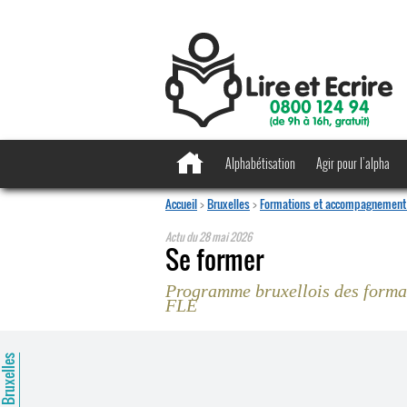
Alphabétisation
Agir pour l’alpha
Accueil
>
Bruxelles
>
Formations et accompagnement 
Actu du
28 mai 2026
Se former
Programme bruxellois des format
FLE
ruxelles