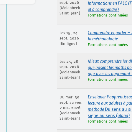
sept. 2026
informations en FALC (Fa
[Molenbeek-
et à comprendre)
Saint-Jean]
Formations continuées
Comprendre et parler –
Les
15, 24
sept. 2026
la méthodologie
[En ligne]
Formations continuées
Mieux comprendre les dif
Les
25, 28
sept. 2026
que posent les maths p
[Molenbeek-
agir avec les apprenant
·
Saint-Jean]
Formations continuées
Enseigner l’apprentissa
Du mer.
30
sept.
au ven.
lecture aux adultes à par
2 oct. 2026
méthode
Du sens au si
[Molenbeek-
signe au sens
(alpha)
Saint-Jean]
Formations continuées