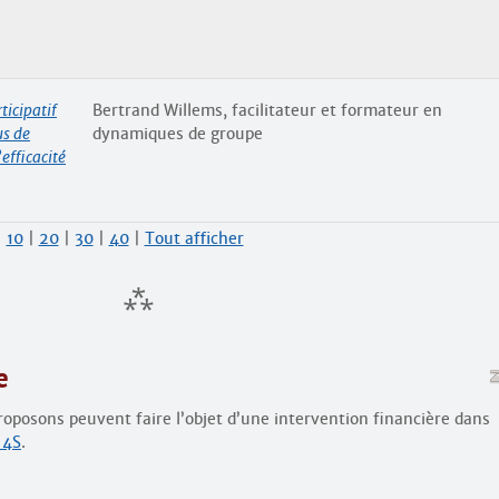
ticipatif
Bertrand Willems, facilitateur et formateur en
us de
dynamiques de groupe
efficacité
|
10
|
20
|
30
|
40
|
Tout afficher
e
oposons peuvent faire l’objet d’une intervention financière dans
 4S
.