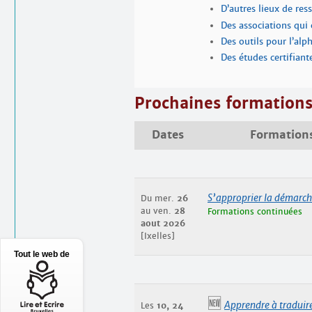
D’autres lieux de re
Des associations qui 
Des outils pour l’alp
Des études certifiant
Prochaines formation
Dates
Formation
S’approprier la démarc
Du mer.
26
au ven.
28
Formations continuées
aout 2026
[Ixelles]
Tout le web de
🆕
Apprendre à traduir
Les
10, 24