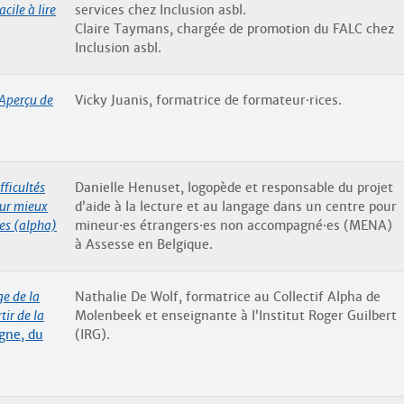
cile à lire
services chez Inclusion asbl.
Claire Taymans, chargée de promotion du FALC chez
Inclusion asbl.
 Aperçu de
Vicky Juanis, formatrice de formateur
·
rices.
ficultés
Danielle Henuset, logopède et responsable du projet
our mieux
d’aide à la lecture et au langage dans un centre pour
es (alpha)
mineur
·
es étrangers
·
es non accompagné
·
es (MENA)
à Assesse en Belgique.
ge de la
Nathalie De Wolf, formatrice au Collectif Alpha de
tir de la
Molenbeek et enseignante à l’Institut Roger Guilbert
gne, du
(IRG).