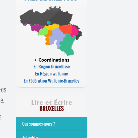
+ Coordinations
En Région bruxelloise
En Région wallonne
En Fédération Wallonie-Bruxelles
·
es
e.
Lire et Écrire
BRUXELLES
à
Qui sommes-nous ?
Analphabétisme et illettrisme
L’alphabétisation populaire
Le mouvement Lire et Écrire
Nos missions
... Tous les articles
Actualités