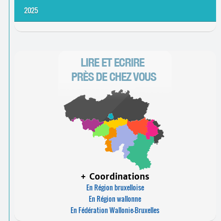
Contacts
Revue de presse 2024
2025
·
Comprendre et parler
Trouver un lieu d’alphabétisation
Revue de presse 2025
Bienvenue en Belgique
+ Coordinations
En Région bruxelloise
En Région wallonne
En Fédération Wallonie-Bruxelles