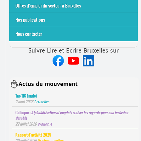
2021
2024
2025
Offres d’emploi du secteur à Bruxelles
Emplois rémunérés
Bénévolat
Candidature spontanée à Lire et Écrire Bruxelles
Nos publications
Nous contacter
Suivre Lire et Écrire Bruxelles sur
Actus du mouvement
Tac-TIC Emploi
2 aout 2026
Bruxelles
Colloque :
Alphabétisation et emploi : croiser les regards pour une inclusion
durable
22 juillet 2026
Wallonie
Rapport d’activité 2025
20 juillet 2026
Brabant wallon