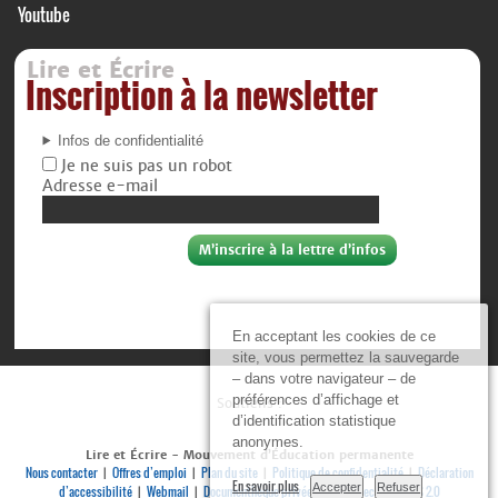
Youtube
Lire et Écrire
Inscription à la newsletter
Infos de confidentialité
Je ne suis pas un robot
Adresse e-mail
En acceptant les cookies de ce
site, vous permettez la sauvegarde
– dans votre navigateur – de
préférences d’affichage et
Soutiens :
d’identification statistique
anonymes.
Lire et Écrire - Mouvement d’Éducation permanente
Nous contacter
Offres d’emploi
Plan du site
Politique de confidentialité
Déclaration
|
|
|
|
En savoir plus
Accepter
Refuser
d’accessibilité
Webmail
Documenthèque privée
Se connecter
RSS 2.0
|
|
|
|