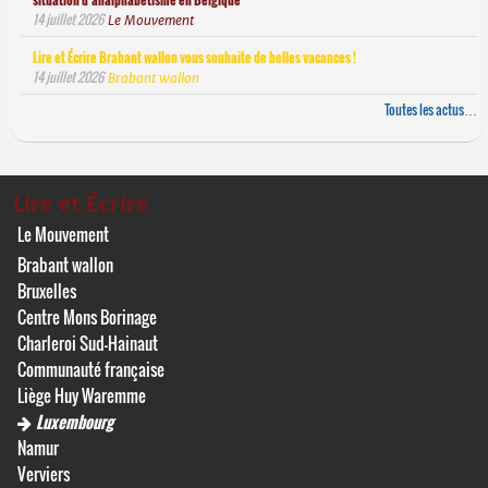
14 juillet 2026
Le Mouvement
Lire et Écrire Brabant wallon vous souhaite de belles vacances !
14 juillet 2026
Brabant wallon
Toutes les actus…
Lire et Écrire
Le Mouvement
Brabant wallon
Bruxelles
Centre Mons Borinage
Charleroi Sud-Hainaut
Communauté française
Liège Huy Waremme
Luxembourg
Namur
Verviers