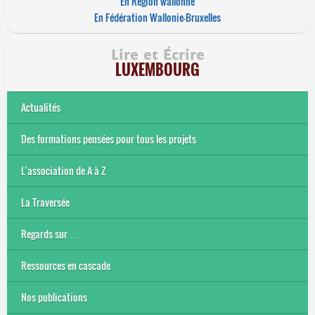
En Région wallonne
En Fédération Wallonie-Bruxelles
Lire et Écrire
LUXEMBOURG
Actualités
Des formations pensées pour tous les projets
L’association de A à Z
Le bénévolat
Nos actions
Nos objectifs et finalité
Notre contexte socio-économique
Notre structure
La Traversée
Regards sur …
Ressources en cascade
Nos publications