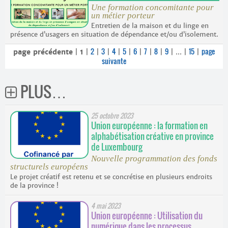
Une formation concomitante pour
un métier porteur
Entretien de la maison et du linge en
présence d’usagers en situation de dépendance et/ou d’isolement.
2
3
4
5
6
7
8
9
15
page
page précédente
|
1
|
|
|
|
|
|
|
|
|
...
|
|
suivante
PLUS…
25 octobre 2023
Union européenne : la formation en
alphabétisation créative en province
de Luxembourg
Nouvelle programmation des fonds
structurels européens
Le projet créatif est retenu et se concrétise en plusieurs endroits
de la province !
4 mai 2023
Union européenne : Utilisation du
numérique dans les processus