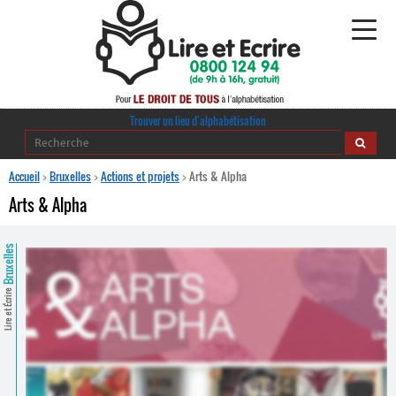
Alphabétisation
Trouver un lieu d’alphabétisation
Agir pour l’alpha
Accueil
>
Bruxelles
>
Actions et projets
>
Arts & Alpha
Arts & Alpha
Publications
Bruxelles
journaldelalpha.be
Regards croisés
Lire et Écrire
Ressources pédagogiques
Espace presse