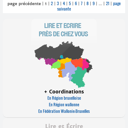
2
3
4
5
6
7
8
9
21
page
page précédente
|
1
|
|
|
|
|
|
|
|
|
...
|
|
suivante
+ Coordinations
En Région bruxelloise
En Région wallonne
En Fédération Wallonie-Bruxelles
Lire et Écrire