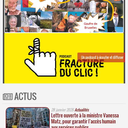
Contacts
·
Comprendre et parler
Trouver un lieu d’alphabétisation
Bienvenue en Belgique
Créées par des formateurs de Lire et Écrire Verviers
Un podcast à écouter et diffuser
ACTUS
28 janvier 2026
Actualités
Lettre ouverte à la ministre Vanessa
Matz, pour garantir l’accès humain
aux services publics