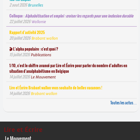
2 aout 2026
Bruxelles
Colloque :
Alphabétisation et emploi : croiser les regards pour une inclusion durable
22 juillet 2026
Wallonie
Rapport d’activité 2025
20 juillet 2026
Brabant wallon
🎬 L’alpha populaire : c’est quoi ?
15 juillet 2026
Publications
1/10, c’est le chiffre avancé par Lire et Écrire pour parler du nombre d’adultes en
situation d’analphabétisme en Belgique
14 juillet 2026
Le Mouvement
Lire et Écrire Brabant wallon vous souhaite de belles vacances !
14 juillet 2026
Brabant wallon
Toutes les actus…
Lire et Écrire
Le Mouvement