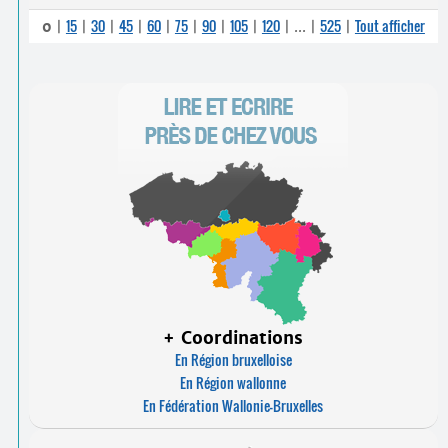
15
30
45
60
75
90
105
120
525
Tout afficher
0
|
|
|
|
|
|
|
|
|
...
|
|
+ Coordinations
En Région bruxelloise
En Région wallonne
En Fédération Wallonie-Bruxelles