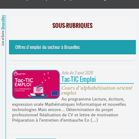
Contacts
·
Comprendre et parler
Trouver un lieu d’alphabétisation
Bruxelles
SOUS-RUBRIQUES
Bienvenue en Belgique
Lire et Écrire
Offres d’emploi du secteur à Bruxelles
Actu du
2 aout 2026
Tac-TIC Emploi
Cours d’alphabétisation orienté
emploi
Au programme Lecture, écriture,
expression orale Mathématiques Informatique et nouvelles
technologies Mais encore… Détermination du projet
professionnel Réalisation de CV et lettre de motivation
Préparation à l’entretien d’embauche En (…)