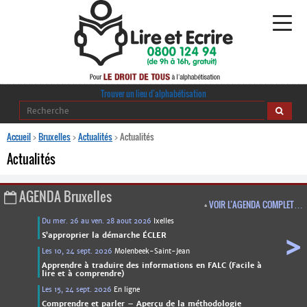
Alphabétisation
Trouver un lieu d’alphabétisation
Agir pour l’alpha
Accueil
>
Bruxelles
>
Actualités
>
Actualités
Actualités
Publications
AGENDA
Bruxelles
journaldelalpha.be
+
VOIR L’AGENDA COMPLET…
Du mer. 26 au ven. 28 aout 2026
Ixelles
Regards croisés
Ressources pédagogiques
>
S’approprier la démarche ÉCLER
Les 10, 24 sept. 2026
Molenbeek-Saint-Jean
Apprendre à traduire des informations en FALC (Facile à
Espace presse
lire et à comprendre)
Les 15, 24 sept. 2026
En ligne
Comprendre et parler – Aperçu de la méthodologie