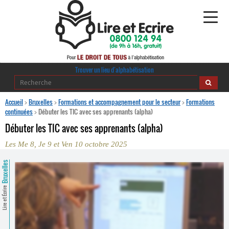
Alphabétisation
Trouver un lieu d’alphabétisation
Agir pour l’alpha
Accueil
>
Bruxelles
>
Formations et accompagnement pour le secteur
>
Formations
continuées
>
Débuter les TIC avec ses apprenants (alpha)
Publications
Débuter les TIC avec ses apprenants (alpha)
Les Me 8, Je 9 et Ven 10 octobre 2025
journaldelalpha.be
Bruxelles
Regards croisés
Ressources pédagogiques
Lire et Écrire
Espace presse