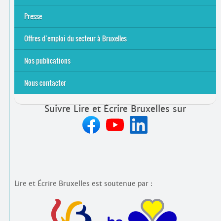
Équipe et contacts
Accompagnement individuel
Accompagnement collectif
Folder Service Alpha-Emploi
Presse
2021
2024
2025
Offres d’emploi du secteur à Bruxelles
Emplois rémunérés
Bénévolat
Candidature spontanée à Lire et Écrire Bruxelles
Nos publications
Nous contacter
Suivre Lire et Écrire Bruxelles sur
Lire et Écrire Bruxelles est soutenue par :