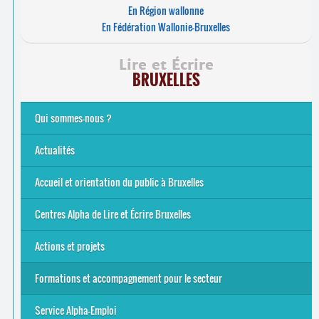
En Région wallonne
En Fédération Wallonie-Bruxelles
Lire et Écrire
BRUXELLES
Qui sommes-nous ?
Analphabétisme et illettrisme
L’alphabétisation populaire
Le mouvement Lire et Écrire
Nos missions
... Tous les articles
Actualités
Offres d’emploi du secteur à Bruxelles
La rentrée 2026-27
Pour être belge à la plage…
A vos agendas ! Alpha bruxellois, mobilise-toi !
Inauguration du Centre Alpha Forest de Lire et Écrire
... Tous les articles
Accueil et orientation du public à Bruxelles
Bruxelles
8 Points Accueil
Publics concernés ?
Que proposons-nous ?
Qui sommes-nous ?
Centres Alpha de Lire et Écrire Bruxelles
Actions et projets
Alpha-Jeux
Arts & Alpha
Jeudis du Cinéma
Le projet Alpha-TIC
Notre projet FSE
Tac-TIC Emploi
Formations et accompagnement pour le secteur
S’initier
Se former
Se rencontrer
Être accompagné
·
e
Service Alpha-Emploi