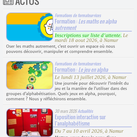
ACTUS
Formations de formateur
·
rices
Formation :
Les maths en alpha
autrement
Inscriptions sur liste d’attente.
Le
mardi 18 aout 2026, à Namur
Oser les maths autrement, c’est ouvrir un espace où nous
pouvons découvrir, manipuler et comprendre ensemble.
Formations de formateur
·
rices
Formation :
Le jeu en alpha
Le lundi 13 juillet 2026, à Namur
Une journée pour découvrir l’intérêt du
jeu et la manière de l’utiliser dans des
groupes d’alphabétisation. Quels jeux en alpha, pourquoi,
comment ? Nous y réfléchirons ensemble.
30 mars 2026
Actualités
Exposition interactive sur
l’analphabétisme
Du 7 au 10 avril 2026, à Namur