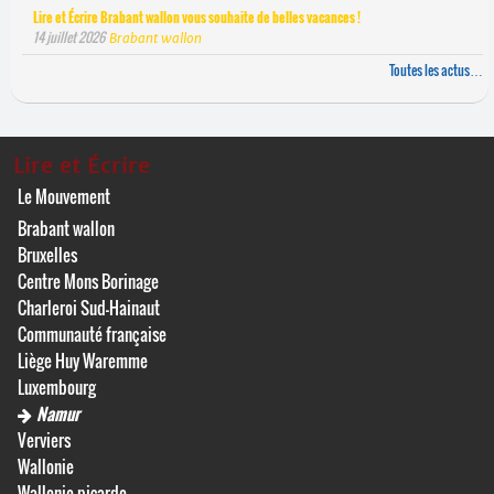
Lire et Écrire Brabant wallon vous souhaite de belles vacances !
14 juillet 2026
Brabant wallon
Toutes les actus…
Lire et Écrire
Le Mouvement
Brabant wallon
Bruxelles
Centre Mons Borinage
Charleroi Sud-Hainaut
Communauté française
Liège Huy Waremme
Luxembourg
Namur
Verviers
Wallonie
Wallonie picarde