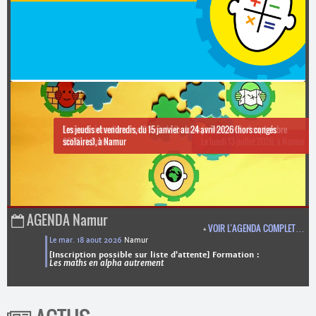
Contacts
·
Comprendre et parler
Trouver un lieu d’alphabétisation
Bienvenue en Belgique
Trois sessions d’environ 3 mois (débuts en janvier, avril, et septembre
Les jeudis et vendredis, du 15 janvier au 24 avril 2026 (hors congés
2026), à Namur
scolaires), à Namur
Inscriptions sur liste d’attente.
Le mardi 18 aout 2026, à Namur
Le lundi 13 juillet 2026, à Namur
AGENDA
Namur
+
VOIR L’AGENDA COMPLET…
Le mar. 18 aout 2026
Namur
[Inscription possible sur liste d’attente] Formation :
Les maths en alpha autrement