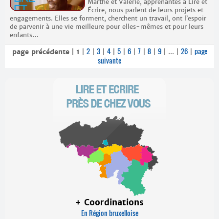
Marthe et Valérie, apprenantes à Lire et
Écrire, nous parlent de leurs projets et
engagements. Elles se forment, cherchent un travail, ont l’espoir
de parvenir à une vie meilleure pour elles-mêmes et pour leurs
enfants…
2
3
4
5
6
7
8
9
26
page
page précédente
|
1
|
|
|
|
|
|
|
|
|
...
|
|
suivante
+ Coordinations
En Région bruxelloise