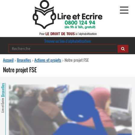
Alphabétisation
Trouver un lieu d’alphabétisation
Agir pour l’alpha
Accueil
>
Bruxelles
>
Actions et projets
>
Notre projet FSE
Notre projet FSE
Publications
Bruxelles
journaldelalpha.be
Regards croisés
Lire et Écrire
Ressources pédagogiques
Espace presse