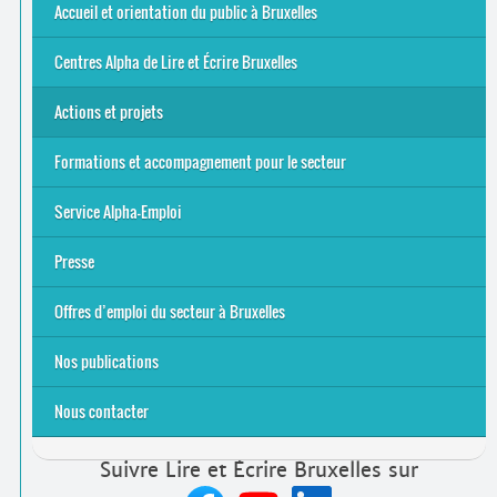
Offres d’emploi du secteur à Bruxelles
La rentrée 2026-27
Pour être belge à la plage…
A vos agendas ! Alpha bruxellois, mobilise-toi !
Inauguration du Centre Alpha Forest de Lire et Écrire
... Tous les articles
Accueil et orientation du public à Bruxelles
Bruxelles
8 Points Accueil
Publics concernés ?
Que proposons-nous ?
Qui sommes-nous ?
Centres Alpha de Lire et Écrire Bruxelles
Actions et projets
Alpha-Jeux
Arts & Alpha
Jeudis du Cinéma
Le projet Alpha-TIC
Notre projet FSE
Tac-TIC Emploi
Formations et accompagnement pour le secteur
S’initier
Se former
Se rencontrer
Être accompagné
·
e
Service Alpha-Emploi
Équipe et contacts
Accompagnement individuel
Accompagnement collectif
Folder Service Alpha-Emploi
Presse
2021
2024
2025
Offres d’emploi du secteur à Bruxelles
Emplois rémunérés
Bénévolat
Candidature spontanée à Lire et Écrire Bruxelles
Nos publications
Nous contacter
Suivre Lire et Écrire Bruxelles sur