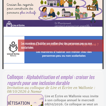
Contacts
·
Comprendre et parler
Trouver un lieu d’alphabétisation
Bienvenue en Belgique
Les manières d’habiter son métier chez des personnes peu ou non
scolarisées
Invitation au colloque de Lire et Écrire en Wallonie : 08/10/2026 à Namur
Colloque :
Alphabétisation et emploi : croiser les
regards pour une inclusion durable
Invitation au colloque de Lire et Écrire en Wallonie :
08/10/2026 à Namur
Lire et Écrire en Wallonie vous invite
à son colloque annuel le mercredi
08/10/2026. Ce colloque se veut un