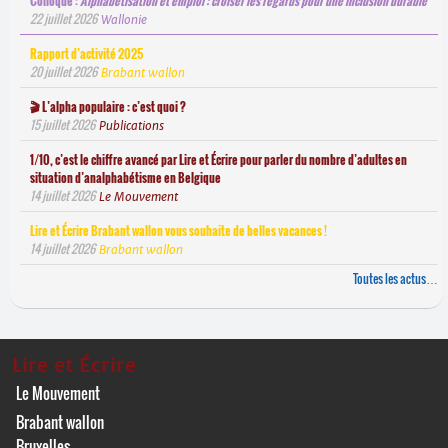
Colloque :
Alphabétisation et emploi : croiser les regards pour une inclusion durable
22 juillet 2026
Wallonie
Rapport d’activité 2025
20 juillet 2026
Brabant wallon
🎬 L’alpha populaire : c’est quoi ?
15 juillet 2026
Publications
1/10, c’est le chiffre avancé par Lire et Écrire pour parler du nombre d’adultes en
situation d’analphabétisme en Belgique
14 juillet 2026
Le Mouvement
Lire et Écrire Brabant wallon vous souhaite de belles vacances !
14 juillet 2026
Brabant wallon
Toutes les actus…
Lire et Écrire
Le Mouvement
Brabant wallon
Bruxelles