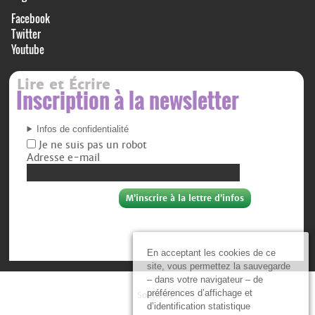
Facebook
Twitter
Youtube
Lire et Écrire
Inscription à la newsletter
Infos de confidentialité
Je ne suis pas un robot
Adresse e-mail
En acceptant les cookies de ce
site, vous permettez la sauvegarde
– dans votre navigateur – de
préférences d’affichage et
Soutiens :
d’identification statistique