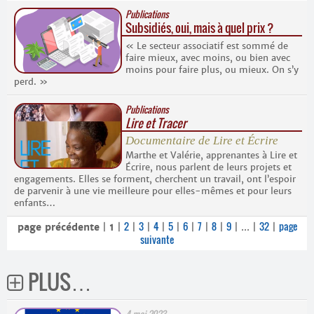
Publications
Subsidiés, oui, mais à quel prix ?
« Le secteur associatif est sommé de
faire mieux, avec moins, ou bien avec
moins pour faire plus, ou mieux. On s’y
perd. »
Publications
Lire et Tracer
Documentaire de Lire et Écrire
Marthe et Valérie, apprenantes à Lire et
Écrire, nous parlent de leurs projets et
engagements. Elles se forment, cherchent un travail, ont l’espoir
de parvenir à une vie meilleure pour elles-mêmes et pour leurs
enfants…
2
3
4
5
6
7
8
9
32
page
page précédente
|
1
|
|
|
|
|
|
|
|
|
...
|
|
suivante
PLUS…