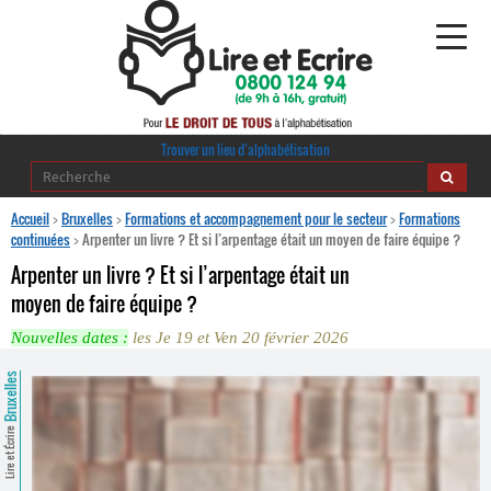
Alphabétisation
Trouver un lieu d’alphabétisation
Agir pour l’alpha
Accueil
>
Bruxelles
>
Formations et accompagnement pour le secteur
>
Formations
continuées
>
Arpenter un livre ? Et si l’arpentage était un moyen de faire équipe ?
Publications
Arpenter un livre ? Et si l’arpentage était un
moyen de faire équipe ?
journaldelalpha.be
Nouvelles dates :
les Je 19 et Ven 20 février 2026
Regards croisés
Ressources pédagogiques
Bruxelles
Espace presse
Lire et Écrire