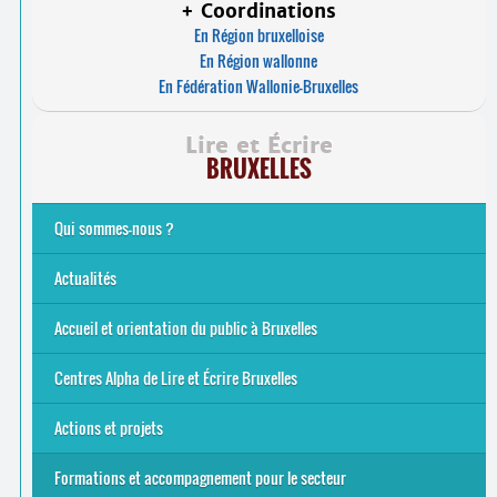
+ Coordinations
En Région bruxelloise
En Région wallonne
En Fédération Wallonie-Bruxelles
Lire et Écrire
BRUXELLES
Qui sommes-nous ?
Analphabétisme et illettrisme
L’alphabétisation populaire
Le mouvement Lire et Écrire
Nos missions
... Tous les articles
Actualités
Offres d’emploi du secteur à Bruxelles
La rentrée 2026-27
Pour être belge à la plage…
A vos agendas ! Alpha bruxellois, mobilise-toi !
Inauguration du Centre Alpha Forest de Lire et Écrire
... Tous les articles
Accueil et orientation du public à Bruxelles
Bruxelles
8 Points Accueil
Publics concernés ?
Que proposons-nous ?
Qui sommes-nous ?
Centres Alpha de Lire et Écrire Bruxelles
Actions et projets
Alpha-Jeux
Arts & Alpha
Jeudis du Cinéma
Le projet Alpha-TIC
Notre projet FSE
Tac-TIC Emploi
Formations et accompagnement pour le secteur