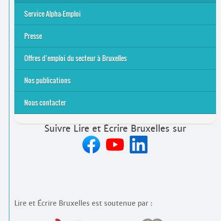
S’initier
Se former
Se rencontrer
Être accompagné
·
e
Service Alpha-Emploi
Équipe et contacts
Accompagnement individuel
Accompagnement collectif
Folder Service Alpha-Emploi
Presse
2021
2024
2025
Offres d’emploi du secteur à Bruxelles
Emplois rémunérés
Bénévolat
Candidature spontanée à Lire et Écrire Bruxelles
Nos publications
Nous contacter
Suivre Lire et Écrire Bruxelles sur
Lire et Écrire Bruxelles est soutenue par :