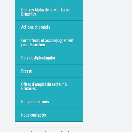
Bruxelles
8 Points Accueil
Publics concernés ?
Que proposons-nous ?
Qui sommes-nous ?
Centres Alpha de Lire et Écrire
Bruxelles
Actions et projets
Alpha-Jeux
Arts & Alpha
Jeudis du Cinéma
Le projet Alpha-TIC
Notre projet FSE
Tac-TIC Emploi
Formations et accompagnement
pour le secteur
S’initier
Se former
Se rencontrer
Être accompagné
·
e
Service Alpha-Emploi
Équipe et contacts
Accompagnement individuel
Accompagnement collectif
Folder Service Alpha-Emploi
Presse
2021
2024
2025
Offres d’emploi du secteur à
Bruxelles
Emplois rémunérés
Bénévolat
Candidature spontanée à Lire
Nos publications
et Écrire Bruxelles
Nous contacter