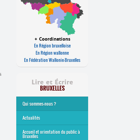
+ Coordinations
En Région bruxelloise
En Région wallonne
En Fédération Wallonie-Bruxelles
s
Lire et Écrire
BRUXELLES
Qui sommes-nous ?
Analphabétisme et illettrisme
L’alphabétisation populaire
Le mouvement Lire et Écrire
Nos missions
... Tous les articles
Actualités
Offres d’emploi du secteur à
La rentrée 2026-27
Pour être belge à la plage…
A vos agendas ! Alpha
Inauguration du Centre Alpha
... Tous les articles
Accueil et orientation du public à
Bruxelles
Bruxelles
bruxellois, mobilise-toi !
Forest de Lire et Écrire