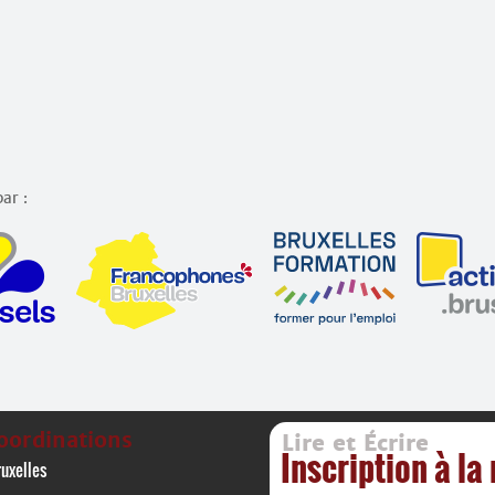
ar :
oordinations
Lire et Écrire
Inscription à la
uxelles