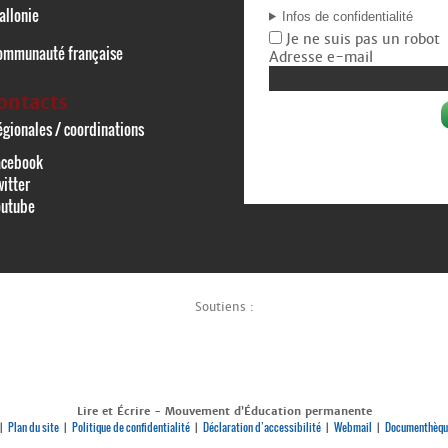
allonie
Infos de confidentialité
Je ne suis pas un robot
ommunauté française
Adresse e-mail
ontacts
gionales / coordinations
acebook
itter
outube
Soutiens :
Lire et Écrire - Mouvement d’Éducation permanente
Plan du site
Politique de confidentialité
Déclaration d’accessibilité
Webmail
Documenthèqu
|
|
|
|
|