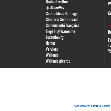
Brabant wallon
W
Bruxelles
C
Centre Mons Borinage
Charleroi Sud-Hainaut
C
Communauté française
Liège Huy Waremme
Ré
Luxembourg
F
Namur
Tw
Verviers
Y
Wallonie
Wallonie picarde
Nous contacter
Offres d’emploi
|