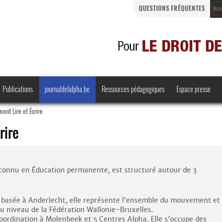
QUESTIONS FRÉQUENTES
Publications
journaldelalpha.be
Ressources pédagogiques
Espace presse
nt Lire et Écrire
rire
Regards croisés
Comprendre et parler
econnu en Éducation permanente, est structuré autour de 3
Bienvenue en Belgique
 basée à Anderlecht, elle représente l’ensemble du mouvement et
·
au niveau de la Fédération Wallonie-Bruxelles.
oordination à Molenbeek et 5 Centres Alpha. Elle s’occupe des