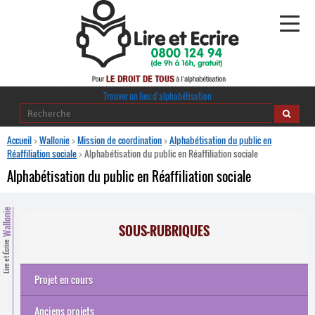
Alphabétisation
Trouver un lieu d’alphabétisation
Agir pour l’alpha
Accueil
>
Wallonie
>
Mission de coordination
>
Alphabétisation du public en
Réaffiliation sociale
>
Alphabétisation du public en Réaffiliation sociale
Publications
Alphabétisation du public en Réaffiliation sociale
journaldelalpha.be
Wallonie
SOUS-RUBRIQUES
Regards croisés
Ressources pédagogiques
Lire et Écrire
Espace presse
Projet en cours
Projet en cours
Anciens projets