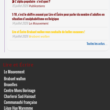
🎬 L’alpha populaire : c’est quoi ?
15 juillet 2026
Publications
1/10, c’est le chiffre avancé par Lire et Écrire pour parler du nombre d’adultes en
situation d’analphabétisme en Belgique
14 juillet 2026
Le Mouvement
Lire et Écrire Brabant wallon vous souhaite de belles vacances !
14 juillet 2026
Brabant wallon
Toutes les actus…
Lire et Écrire
Le Mouvement
Brabant wallon
Bruxelles
Centre Mons Borinage
Charleroi Sud-Hainaut
Communauté française
Liège Huy Waremme