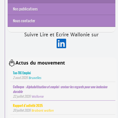
Sensibilisation et partenariats
Accueil et orientation
Insertion socio­professionnelle
Alphabétisation du public en Réaffiliation sociale
Alphabétisation des Travailleurs
Alphabétisation des Personnes étrangères
Nos publications
Recherches et études
Rapports d’activité
Nous contacter
Suivre Lire et Écrire Wallonie sur
Actus du mouvement
Tac-TIC Emploi
2 aout 2026
Bruxelles
Colloque :
Alphabétisation et emploi : croiser les regards pour une inclusion
durable
22 juillet 2026
Wallonie
Rapport d’activité 2025
20 juillet 2026
Brabant wallon