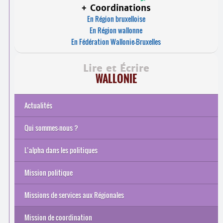
+ Coordinations
En Région bruxelloise
En Région wallonne
En Fédération Wallonie-Bruxelles
Lire et Écrire
WALLONIE
Actualités
Qui sommes-nous ?
Nos missions
Nos mandats
Notre histoire
Instances de l’ASBL
Équipe
Rapport d’activités
L’alpha dans les politiques
En Wallonie et Fédération Wallonie-Bruxelles
En Europe
Mission politique
Comité de Pilotage de la Conférence Interministérielle
Interfédération des EFT et OISP
Quelques chiffres…
Revendications et positionnements de Lire et Écrire en
Missions de services aux Régionales
Wallonie
Soutien méthodologique
Base de données
Soutien administratif et financier
Soutien à la mise en œuvre des décrets / soutien politique
Mission de coordination