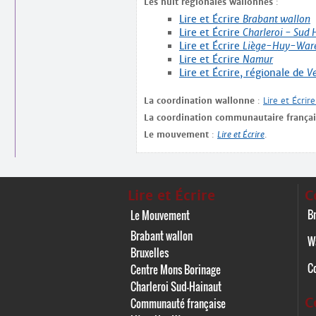
Les huit régionales wallonnes
:
Lire et Écrire
Brabant wallon
Lire et Écrire
Charleroi - Sud 
Lire et Écrire
Liège-Huy-Wa
Lire et Écrire
Namur
Lire et Écrire, régionale de
Ve
La coordination wallonne
:
Lire et Écrir
La coordination communautaire françai
Le mouvement
:
Lire et Écrire
.
Lire et Écrire
C
Br
Le Mouvement
Brabant wallon
W
Bruxelles
C
Centre Mons Borinage
Charleroi Sud-Hainaut
C
Communauté française