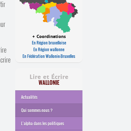
tir
mur
+ Coordinations
En Région bruxelloise
ire
En Région wallonne
En Fédération Wallonie-Bruxelles
crire
Lire et Écrire
WALLONIE
Actualités
Qui sommes-nous ?
Nos missions
Nos mandats
Notre histoire
Instances de l’ASBL
Équipe
Rapport d’activités
L’alpha dans les politiques