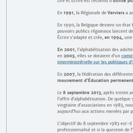
Lire et Écrire est reconnu d’
utilité p
En
1991
, la Régionale de
Verviers
a ad
En 1990, la Belgique devient un état 
pouvoirs publics régionaux lancent de 
Écrire s’adapte et crée,
en 1994
, une
En 2001
, l’alphabétisation des adult
en
2005
, elles se dotaient d’un
comit
interministérielle sur les politiques d
En
2007
, la fédération des différen
mouvement d’Éducation permanen
Le
8 septembre 2013
, après trente 
l’offre d’alphabétisation. De quelque
vingtaine d’associations en 1983, no
aujourd’hui aux actions menées par p
L’objectif du 8 septembre 1983 est-il 
professionnalisé et si la question de