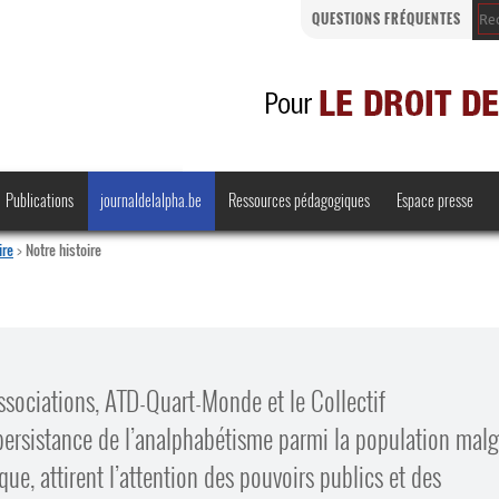
QUESTIONS FRÉQUENTES
Publications
journaldelalpha.be
Ressources pédagogiques
Espace presse
ire
>
Notre histoire
Regards croisés
Comprendre et parler
sociations, ATD-Quart-Monde et le Collectif
Bienvenue en Belgique
 persistance de l’analphabétisme parmi la population malg
·
que, attirent l’attention des pouvoirs publics et des