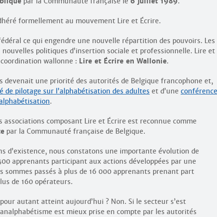
ublique
par la Communauté française le
6 juillet 1989
.
héré formellement au mouvement Lire et Écrire.
fédéral ce qui engendre une nouvelle répartition des pouvoirs. Les
nouvelles politiques d’insertion sociale et professionnelle. Lire et
 coordination wallonne :
Lire et Écrire en Wallonie
.
es devenait une priorité des autorités de Belgique francophone et,
é de pilotage sur l’alphabétisation des adultes
et d’une
conférenc
’alphabétisation
.
tes associations composant Lire et Écrire est reconnue comme
te
par la Communauté française de Belgique.
ans d’existence, nous constatons une importante évolution de
 500 apprenants participant aux actions développées par une
us sommes passés à plus de 16 000 apprenants prenant part
lus de 160 opérateurs.
pour autant atteint aujourd’hui ? Non. Si le secteur s’est
 l’analphabétisme est mieux prise en compte par les autorités