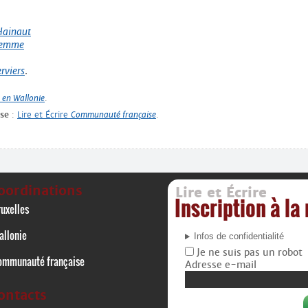
Hainaut
remme
rviers
.
e
en Wallonie
.
se
:
Lire et Écrire
Communauté française
.
oordinations
Lire et Écrire
Inscription à la
uxelles
allonie
Infos de confidentialité
Je ne suis pas un robot
ommunauté française
Adresse e-mail
ontacts