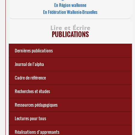
En Région wallonne
En Fédération Wallonie-Bruxelles
Lire et Écrire
PUBLICATIONS
Dernières publications
e
Réforme des allocations de chômage : premiers bilans
Statistiques 2025 sur les apprenant
... Tous les articles
·
es à Lire et Écrire
🎬 L’alpha populaire : c’est quoi ?
Journal de l’alpha 241 (2
trimestre 2026) : Militer pour
Journal de l’alpha
d’une exclusion annoncée
écrire demain
Cadre de référence
Recherches et études
Ressources pédagogiques
Lectures pour tous
Réalisations d’apprenants