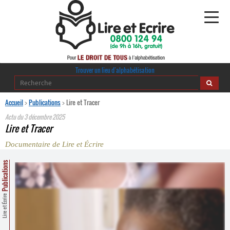
Alphabétisation
Trouver un lieu d’alphabétisation
Agir pour l’alpha
Accueil
>
Publications
>
Lire et Tracer
Actu du
3 décembre 2025
Publications
Lire et Tracer
Documentaire de Lire et Écrire
journaldelalpha.be
Publications
Regards croisés
Ressources pédagogiques
Lire et Écrire
Espace presse