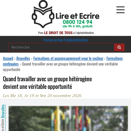
Alphabétisation
Trouver un lieu d’alphabétisation
Agir pour l’alpha
Accueil
>
Bruxelles
>
Formations et accompagnement pour le secteur
>
Formations
continuées
>
Quand travailler avec un groupe hétérogène devient une véritable
opportunité
Publications
Quand travailler avec un groupe hétérogène
journaldelalpha.be
devient une véritable opportunité
Les Me 18, Je 19 et Ven 20 novembre 2026
Regards croisés
Ressources pédagogiques
Bruxelles
Espace presse
Lire et Écrire