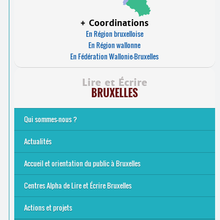
+ Coordinations
En Région bruxelloise
En Région wallonne
En Fédération Wallonie-Bruxelles
Lire et Écrire
BRUXELLES
Qui sommes-nous ?
Analphabétisme et illettrisme
L’alphabétisation populaire
Le mouvement Lire et Écrire
Nos missions
... Tous les articles
Actualités
Offres d’emploi du secteur à Bruxelles
La rentrée 2026-27
Pour être belge à la plage…
A vos agendas ! Alpha bruxellois, mobilise-toi !
Inauguration du Centre Alpha Forest de Lire et Écrire
... Tous les articles
Accueil et orientation du public à Bruxelles
Bruxelles
8 Points Accueil
Publics concernés ?
Que proposons-nous ?
Qui sommes-nous ?
Centres Alpha de Lire et Écrire Bruxelles
Actions et projets