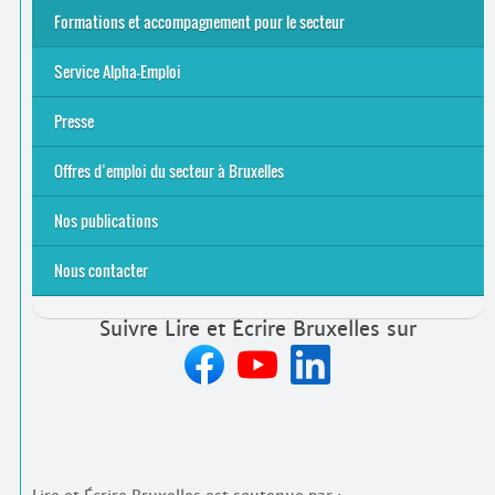
Alpha-Jeux
Arts & Alpha
Jeudis du Cinéma
Le projet Alpha-TIC
Notre projet FSE
Tac-TIC Emploi
Formations et accompagnement pour le secteur
S’initier
Se former
Se rencontrer
Être accompagné
·
e
Service Alpha-Emploi
Équipe et contacts
Accompagnement individuel
Accompagnement collectif
Folder Service Alpha-Emploi
Presse
2021
2024
2025
Offres d’emploi du secteur à Bruxelles
Emplois rémunérés
Bénévolat
Candidature spontanée à Lire et Écrire Bruxelles
Nos publications
Nous contacter
Suivre Lire et Écrire Bruxelles sur