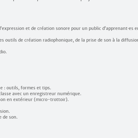
d’expression et de création sonore pour un public d’apprenant
·
es e
s outils de création radiophonique, de la prise de son à la diffusio
dio.
 : outils, formes et tips.
n classe avec un enregistreur numérique.
son en extérieur (micro-trottoir).
sion.
e de son.