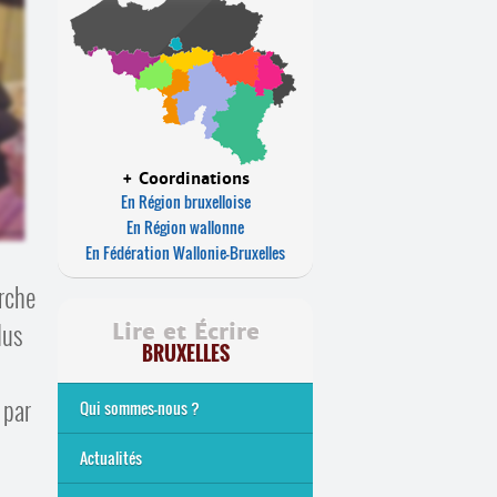
+ Coordinations
En Région bruxelloise
En Région wallonne
En Fédération Wallonie-Bruxelles
arche
dus
Lire et Écrire
BRUXELLES
 par
Qui sommes-nous ?
Analphabétisme et illettrisme
L’alphabétisation populaire
Le mouvement Lire et Écrire
Nos missions
... Tous les articles
Actualités