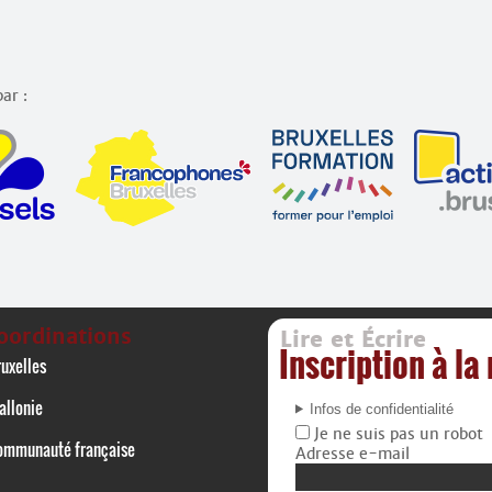
ar :
oordinations
Lire et Écrire
Inscription à la
uxelles
allonie
Infos de confidentialité
Je ne suis pas un robot
ommunauté française
Adresse e-mail