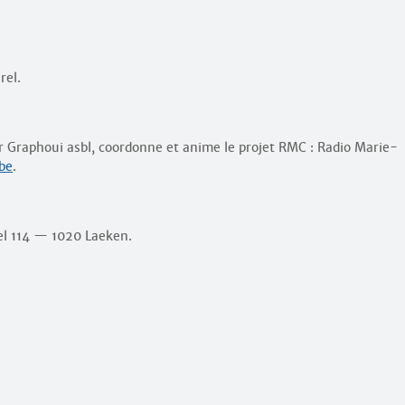
rel.
r Graphoui asbl, coordonne et anime le projet RMC : Radio Marie-
be
.
el 114 — 1020 Laeken.