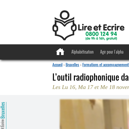
Alphabétisation
Agir pour l’alpha
Accueil
>
Bruxelles
>
Formations et accompagnement 
L’outil radiophonique da
Les Lu 16, Ma 17 et Me 18 nove
ruxelles
Lire et Écrire