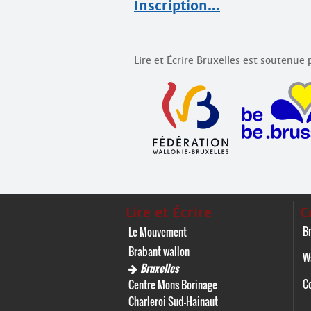
Inscription…
Lire et Écrire Bruxelles est soutenue p
Lire et Écrire
C
Br
Le Mouvement
Brabant wallon
W
Bruxelles
C
Centre Mons Borinage
Charleroi Sud-Hainaut