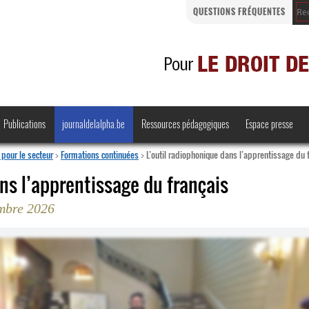
QUESTIONS FRÉQUENTES
Publications
journaldelalpha.be
Ressources pédagogiques
Espace presse
pour le secteur
>
Formations continuées
>
L’outil radiophonique dans l’apprentissage du 
ns l’apprentissage du français
mbre 2026
Regards croisés
Comprendre et parler
Bienvenue en Belgique
·