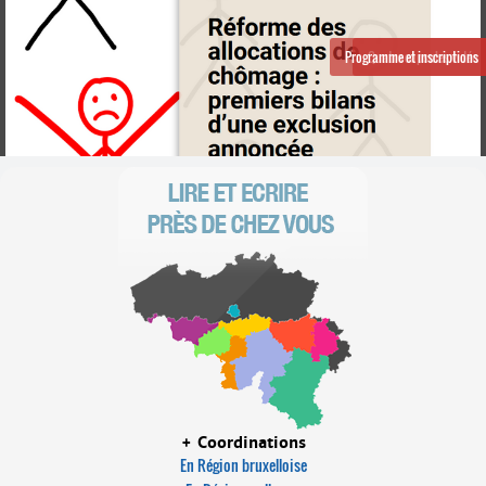
Contacts
·
Comprendre et parler
Invitation au colloque de Lire et Écrire en Wallonie : 08/10/2026 à Namur
Programme et inscriptions
Quatre capsules vidéo
Trouver un lieu d’alphabétisation
Bienvenue en Belgique
+ Coordinations
En Région bruxelloise