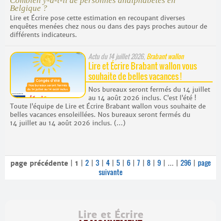
Combien y-a-t-il de personnes analphabètes en
Belgique ?
Lire et Écrire pose cette estimation en recoupant diverses
enquêtes menées chez nous ou dans des pays proches autour de
différents indicateurs.
Actu du
14 juillet 2026
,
Brabant wallon
Lire et Écrire Brabant wallon vous
souhaite de belles vacances !
Nos bureaux seront fermés du 14 juillet
au 14 août 2026 inclus. C’est l’été !
Toute l’équipe de Lire et Écrire Brabant wallon vous souhaite de
belles vacances ensoleillées. Nos bureaux seront fermés du
14 juillet au 14 août 2026 inclus. (…)
2
3
4
5
6
7
8
9
296
page
page précédente
|
1
|
|
|
|
|
|
|
|
|
...
|
|
suivante
Lire et Écrire