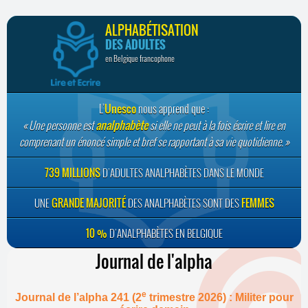
ALPHABÉTISATION
DES ADULTES
en Belgique francophone
L’
Unesco
nous apprend que :
Une personne est
analphabète
si elle ne peut à la fois écrire et lire en
comprenant un énoncé simple et bref se rapportant à sa vie quotidienne.
739 MILLIONS
D’ADULTES ANALPHABÈTES DANS LE MONDE
UNE
GRANDE MAJORITÉ
DES ANALPHABÈTES SONT DES
FEMMES
10 %
D’ANALPHABÈTES EN BELGIQUE
Journal de l'alpha
e
Journal de l’alpha 241 (2
trimestre 2026) : Militer pour