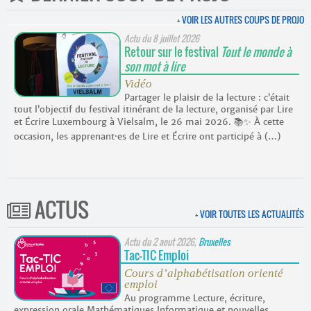
+
VOIR LES AUTRES COUPS DE PROJO
Actu du
8 juillet 2026
Retour sur le festival
Tout le monde à
son mot à lire
Vidéo
Partager le plaisir de la lecture : c’était
tout l’objectif du festival itinérant de la lecture, organisé par Lire
et Écrire Luxembourg à Vielsalm, le 26 mai 2026. 📚✨ À cette
occasion, les apprenant·es de Lire et Écrire ont participé à (…)
ACTUS
+
VOIR TOUTES LES ACTUALITÉS
Actu du
2 aout 2026
,
Bruxelles
Tac-TIC Emploi
Cours d’alphabétisation orienté
emploi
Au programme Lecture, écriture,
expression orale Mathématiques Informatique et nouvelles