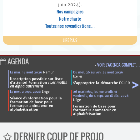
juin 2024).
Nos campagnes
Notre charte
Toutes nos revendications…
LIRE PLUS
AGENDA
+
VOIR L’AGENDA COMPLET…
Le mar. 18 aout 2026
Namur
Du mer. 26 au ven. 28 aout 2026
Ixelles
[Inscription possible sur liste
>
d’attente] Formation :
Les maths
S’approprier la démarche ÉCLER
en alpha autrement
Le mer. 2 sept. 2026
Liège
26 matinées, les mercredis et
vendredis, du 4 sept. au 18 déc. 2026
Séance d’information pour la
Liège
formation de base pour
formateur animateur en
Formation de base pour
alphabétisation
formateur animateur en
alphabétisation
DERNIER COUP DE PROJO