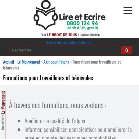
Alphabétisation
Trouver un lieu d’alphabétisation
Agir pour l’alpha
Accueil
>
Le Mouvement
>
Agir pour l’alpha
>
Formations pour travailleurs et
bénévoles
Publications
Formations pour travailleurs et bénévoles
journaldelalpha.be
Le Mouvement
Regards croisés
À travers nos formations, nous voulons :
Ressources pédagogiques
Lire et Écrire
Améliorer la qualité de l’alpha
Espace presse
Informer, sensibiliser, conscientiser pour améliorer la
prise en compte des personnes analphabètes.