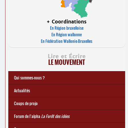
+ Coordinations
En Région bruxelloise
En Région wallonne
En Fédération Wallonie-Bruxelles
Lire et Écrire
LE MOUVEMENT
Qui sommes-nous ?
Notre histoire
Le mouvement Lire et Écrire
Charte de Lire et Écrire
Actions de recherches et études
Actions de formations de formateurs
... Tous les articles
Actualités
Coups de projo
Forum de l’alpha
La Forêt des idées