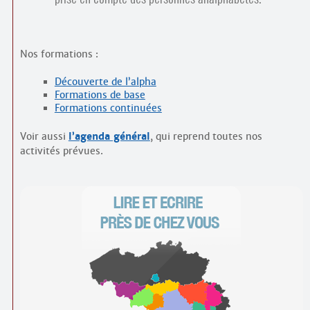
Contacts
·
Comprendre et parler
Trouver un lieu d’alphabétisation
Nos formations :
Bienvenue en Belgique
Découverte de l’alpha
Formations de base
Formations continuées
Voir aussi
l’agenda général
, qui reprend toutes nos
activités prévues.