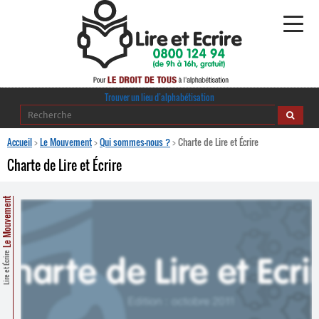
Alphabétisation
Trouver un lieu d’alphabétisation
Agir pour l’alpha
Accueil
>
Le Mouvement
>
Qui sommes-nous ?
>
Charte de Lire et Écrire
Charte de Lire et Écrire
Publications
Le Mouvement
journaldelalpha.be
Regards croisés
Ressources pédagogiques
Lire et Écrire
Espace presse