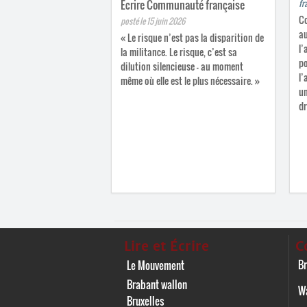
Écrire Communauté française
fr
Co
posté le 15 juin 2026
au
« Le risque n’est pas la disparition de
l’
la militance. Le risque, c’est sa
p
dilution silencieuse – au moment
l’
même où elle est le plus nécessaire. »
un
dr
Lire et Écrire
C
Br
Le Mouvement
Brabant wallon
Wa
Bruxelles