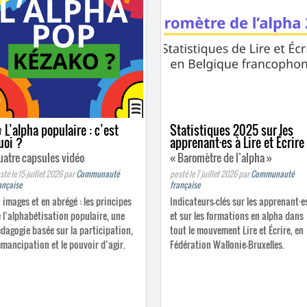
 L’alpha populaire : c’est
Statistiques 2025 sur les
uoi ?
apprenant
·
es à Lire et Écrire
uatre capsules vidéo
« Baromètre de l’alpha »
sté le 15 juillet 2026
par
Communauté
posté le 7 juillet 2026
par
Communauté
ançaise
française
 images et en abrégé : les principes
Indicateurs-clés sur les apprenant·e
 l’alphabétisation populaire, une
et sur les formations en alpha dans
dagogie basée sur la participation,
tout le mouvement Lire et Écrire, en
émancipation et le pouvoir d’agir.
Fédération Wallonie-Bruxelles.