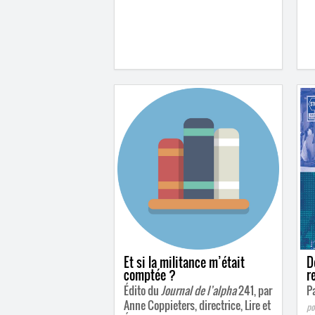
Et si la militance m’était
D
comptée ?
r
Édito du
Journal de l’alpha
241, par
Pa
Anne Coppieters, directrice, Lire et
po