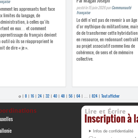
Par Magali Joseph
ançaise
posté le 15 juin 2026
par
Communauté
mment les apprenants font face
française
x limites du langage, de
Le défi n’est pas de revenir à un âge
administration, à celles qu’ils
d’or mythique du militantisme, mai
ortent en eux… et comment
de de transformer cette hybridation
apprentissage du français devient
en ressource, en redonnant centrali
 outil où ils se réapproprient le
au projet associatif comme lieu de
oit de dire « je ».
cohérence, de sens et de mémoire
collective.
8
16
24
32
40
48
56
64
824
Tout afficher
0
|
|
|
|
|
|
|
|
|
...
|
|
oordinations
Lire et Écrire
Inscription à 
uxelles
llonie
Infos de confidentialité