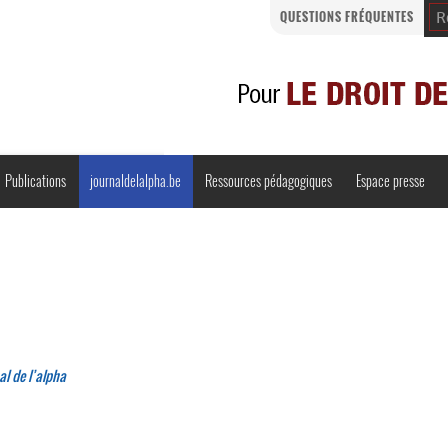
QUESTIONS FRÉQUENTES
Publications
journaldelalpha.be
Ressources pédagogiques
Espace presse
Regards croisés
Comprendre et parler
Bienvenue en Belgique
al de l’alpha
·