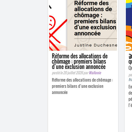
Réforme des allocations de

chômage : premiers bilans
q
d’une exclusion annoncée
Q
posté le 20 juillet 2026
par
Wallonie
po
Réforme des allocations de chômage :
fr
premiers bilans d’une exclusion
En
annoncée
de
pé
l’