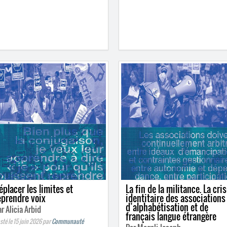
éplacer les limites et
La fin de la militance. La cri
eprendre voix
identitaire des associations
d’alphabétisation et de
r Alicia Arbid
français langue étrangère
sté le 15 juin 2026
par
Communauté