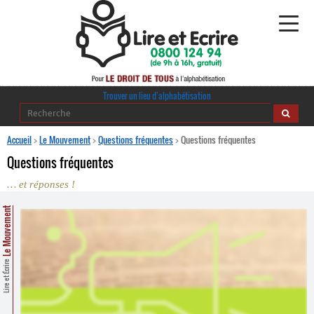
Alphabétisation
Trouver un lieu d’alphabétisation
Agir pour l’alpha
Accueil
>
Le Mouvement
>
Questions fréquentes
>
Questions fréquentes
Questions fréquentes
Publications
… et réponses !
journaldelalpha.be
Le Mouvement
Regards croisés
Ressources pédagogiques
Lire et Écrire
Espace presse