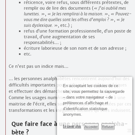
réticence, voire refus, sous différents prétextes, de
remplir ou de lire des documents (
J’ai oublié mes
lunettes.
,
Je les remplirai à la maison.
,
Pouvez-
vous me dire quelles sont les offres d’emploi ?
,
Je
suis dyslexique.
, etc.) ;
refus d’une formation professionnelle, d’un poste de
travail, d’une augmentation de ses
responsabilités… ;
écriture laborieuse de son nom et de son adresse ;
etc.
Ce n’est pas un indice mais…
… les personnes analphabètes rencontrent aujourd’hui des
difficultés importantes pour utiliser les outils numériques
En acceptant les cookies de ce
et effectuer des démarches administratives en ligne.
site, vous permettez la sauvegarde
– dans votre navigateur – de
Comme les usages numériques sont largement liés à une
préférences d’affichage et
maitrise de l’écrit, elles sont, plus encore, impactées par ces
d’identification statistique
transformations et les inégalités sociales qu’elles induisent.
anonymes.
Que faire face à une personne analpha­
En savoir plus
Accepter
Refuser
bète ?