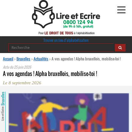
Alphabétisation
Trouver un lieu d’alphabétisation
Agir pour l’alpha
Accueil
>
Bruxelles
>
Actualités
>
A vos agendas ! Alpha bruxellois, mobilise-toi !
Actu du
25 juin 2026
Publications
A vos agendas ! Alpha bruxellois, mobilise-toi !
Le 8 septembre 2026
journaldelalpha.be
Bruxelles
Regards croisés
Ressources pédagogiques
Lire et Écrire
Espace presse