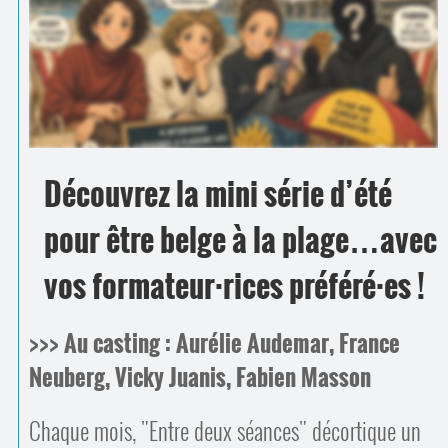
Contacts
·
Comprendre et parler
Trouver un lieu d’alphabétisation
Bienvenue en Belgique
Découvrez la mini série d’été
pour être belge à la plage…avec
vos formateur
·
rices préféré
·
es !
>>> Au casting : Aurélie Audemar, France
Neuberg, Vicky Juanis, Fabien Masson
Chaque mois, "Entre deux séances" décortique un