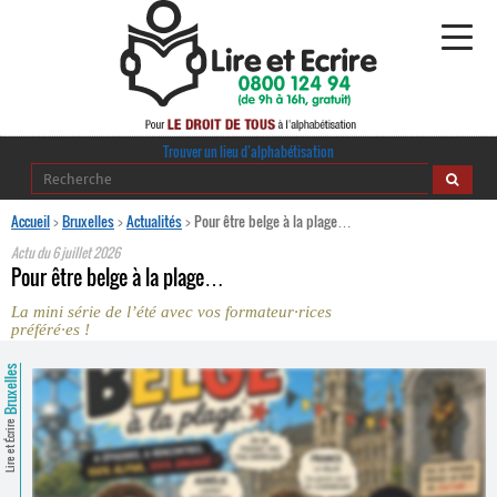
Alphabétisation
Trouver un lieu d’alphabétisation
Agir pour l’alpha
Accueil
>
Bruxelles
>
Actualités
>
Pour être belge à la plage…
Actu du
6 juillet 2026
Publications
Pour être belge à la plage…
La mini série de l’été avec vos formateur
·
rices
journaldelalpha.be
préféré
·
es !
Regards croisés
Bruxelles
Ressources pédagogiques
Lire et Écrire
Espace presse