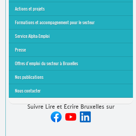
Actions et projets
Alpha-Jeux
Arts & Alpha
Jeudis du Cinéma
Le projet Alpha-TIC
Notre projet FSE
Tac-TIC Emploi
Formations et accompagnement pour le secteur
S’initier
Se former
Se rencontrer
Être accompagné
·
e
Service Alpha-Emploi
Équipe et contacts
Accompagnement individuel
Accompagnement collectif
Folder Service Alpha-Emploi
Presse
2021
2024
2025
Offres d’emploi du secteur à Bruxelles
Emplois rémunérés
Bénévolat
Candidature spontanée à Lire et Écrire Bruxelles
Nos publications
Nous contacter
Suivre Lire et Écrire Bruxelles sur