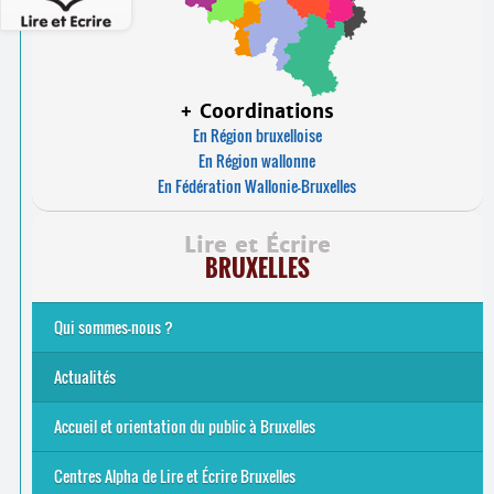
+ Coordinations
En Région bruxelloise
En Région wallonne
En Fédération Wallonie-Bruxelles
Lire et Écrire
BRUXELLES
Qui sommes-nous ?
Analphabétisme et illettrisme
L’alphabétisation populaire
Le mouvement Lire et Écrire
Nos missions
... Tous les articles
Actualités
Offres d’emploi du secteur à Bruxelles
La rentrée 2026-27
Pour être belge à la plage…
A vos agendas ! Alpha bruxellois, mobilise-toi !
Inauguration du Centre Alpha Forest de Lire et Écrire
... Tous les articles
Accueil et orientation du public à Bruxelles
Bruxelles
8 Points Accueil
Publics concernés ?
Que proposons-nous ?
Qui sommes-nous ?
Centres Alpha de Lire et Écrire Bruxelles