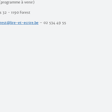
 (programme à venir)
 32 - 1190 Forest
orest@lire-et-ecrire.be
– 02 534 49 55