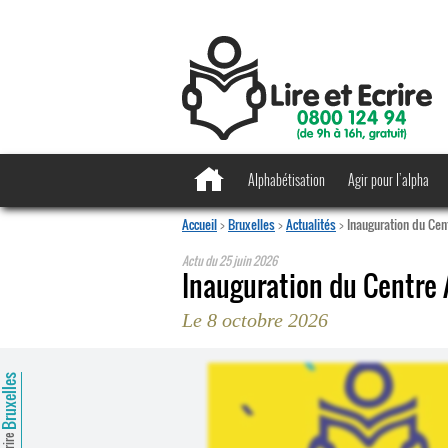
Alphabétisation
Agir pour l’alpha
Accueil
>
Bruxelles
>
Actualités
>
Inauguration du Cent
Actu du
25 juin 2026
Inauguration du Centre A
Le 8 octobre 2026
ruxelles