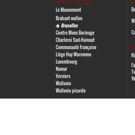
Lire et Écrire
C
Br
Le Mouvement
Brabant wallon
W
Bruxelles
C
Centre Mons Borinage
Charleroi Sud-Hainaut
C
Communauté française
Liège Huy Waremme
Ré
Luxembourg
F
Namur
Tw
Verviers
Y
Wallonie
Wallonie picarde