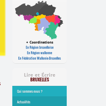
+ Coordinations
En Région bruxelloise
En Région wallonne
En Fédération Wallonie-Bruxelles
Lire et Écrire
BRUXELLES
s
Qui sommes-nous ?
Analphabétisme et illettrisme
L’alphabétisation populaire
Le mouvement Lire et Écrire
Nos missions
... Tous les articles
Actualités