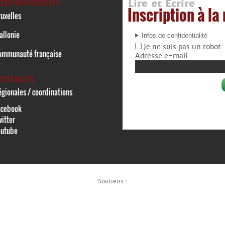
oordinations
Lire et Écrire
Inscription à la
uxelles
allonie
Infos de confidentialité
Je ne suis pas un robot
ommunauté française
Adresse e-mail
ontacts
gionales / coordinations
acebook
itter
outube
Soutiens :