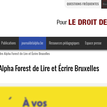
QUESTIONS FRÉQUENTES
Publications
journaldelalpha.be
Ressources pédagogiques
Espace presse
re Alpha Forest de Lire et Écrire Bruxelles
lpha Forest de Lire et Écrire Bruxelles
Regards croisés
Comprendre et parler
Bienvenue en Belgique
·