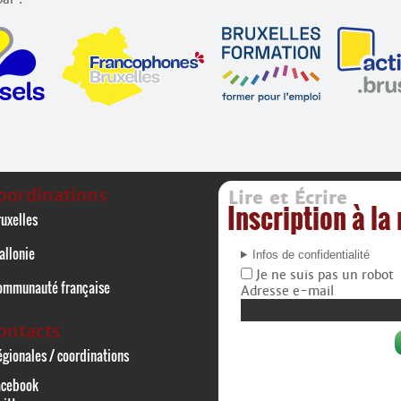
oordinations
Lire et Écrire
Inscription à la
uxelles
allonie
Infos de confidentialité
Je ne suis pas un robot
ommunauté française
Adresse e-mail
ontacts
gionales / coordinations
acebook