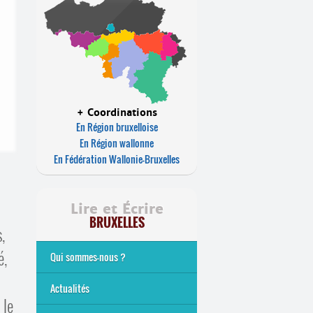
+ Coordinations
En Région bruxelloise
En Région wallonne
En Fédération Wallonie-Bruxelles
Lire et Écrire
BRUXELLES
,
é,
Qui sommes-nous ?
Analphabétisme et illettrisme
L’alphabétisation populaire
Le mouvement Lire et Écrire
Nos missions
... Tous les articles
Actualités
 le