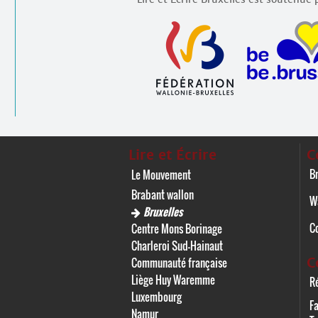
Lire et Écrire
C
Br
Le Mouvement
Brabant wallon
W
Bruxelles
C
Centre Mons Borinage
Charleroi Sud-Hainaut
C
Communauté française
Liège Huy Waremme
Ré
Luxembourg
F
Namur