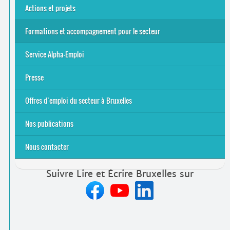
Actions et projets
Alpha-Jeux
Arts & Alpha
Jeudis du Cinéma
Le projet Alpha-TIC
Notre projet FSE
Tac-TIC Emploi
Formations et accompagnement pour le secteur
S’initier
Se former
Se rencontrer
Être accompagné
·
e
Service Alpha-Emploi
Équipe et contacts
Accompagnement individuel
Accompagnement collectif
Folder Service Alpha-Emploi
Presse
2021
2024
2025
Offres d’emploi du secteur à Bruxelles
Emplois rémunérés
Bénévolat
Candidature spontanée à Lire et Écrire Bruxelles
Nos publications
Nous contacter
Suivre Lire et Écrire Bruxelles sur