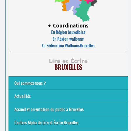
+ Coordinations
En Région bruxelloise
En Région wallonne
En Fédération Wallonie-Bruxelles
Lire et Écrire
BRUXELLES
Qui sommes-nous ?
Analphabétisme et illettrisme
L’alphabétisation populaire
Le mouvement Lire et Écrire
Nos missions
... Tous les articles
Actualités
Offres d’emploi du secteur à Bruxelles
La rentrée 2026-27
Pour être belge à la plage…
A vos agendas ! Alpha bruxellois, mobilise-toi !
Inauguration du Centre Alpha Forest de Lire et Écrire
... Tous les articles
Accueil et orientation du public à Bruxelles
Bruxelles
8 Points Accueil
Publics concernés ?
Que proposons-nous ?
Qui sommes-nous ?
Centres Alpha de Lire et Écrire Bruxelles