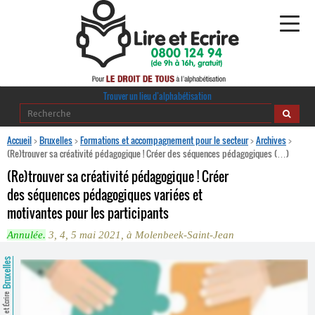
Alphabétisation
Trouver un lieu d’alphabétisation
Agir pour l’alpha
Accueil
>
Bruxelles
>
Formations et accompagnement pour le secteur
>
Archives
>
(Re)trouver sa créativité pédagogique ! Créer des séquences pédagogiques (…)
Publications
(Re)trouver sa créativité pédagogique ! Créer
des séquences pédagogiques variées et
journaldelalpha.be
motivantes pour les participants
Regards croisés
Annulée.
3, 4, 5 mai 2021, à Molenbeek-Saint-Jean
Ressources pédagogiques
Bruxelles
Espace presse
Lire et Écrire