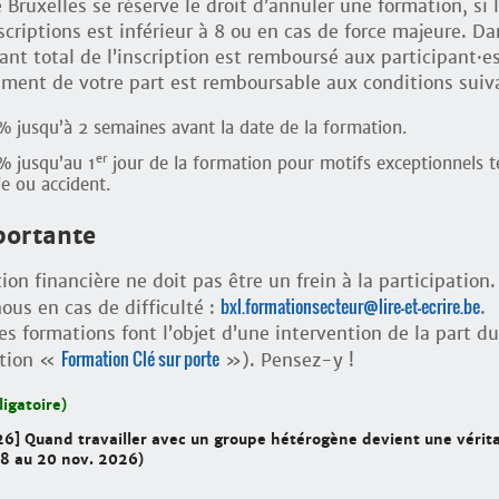
e Bruxelles se réserve le droit d’annuler une formation, si 
criptions est inférieur à 8 ou en cas de force majeure. Da
ant total de l’inscription est remboursé aux participant
·
es
ement de votre part est remboursable aux conditions suiv
 jusqu’à 2 semaines avant la date de la formation.
er
% jusqu’au 1
jour de la formation pour motifs exceptionnels t
e ou accident.
portante
tion financière ne doit pas être un frein à la participation.
bxl.formationsecteur@lire-et-ecrire.be
us en cas de difficulté :
.
es formations font l’objet d’une intervention de la part du
Formation Clé sur porte
ction «
»). Pensez-y !
ligatoire)
26] Quand travailler avec un groupe hétérogène devient une vérit
18 au 20 nov. 2026)