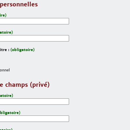
personnelles
ire)
atoire)
itre :
(obligatoire)
ionnel
e champs (privé)
gatoire)
bligatoire)