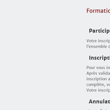
Formati
Partici
Votre inscri
l’ensemble d
Inscript
Pour vous in
Après valida
inscription 
complète, vo
Votre inscri
Annula