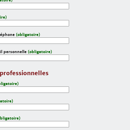
atoire)
ire)
léphone
(obligatoire)
l personnelle
(obligatoire)
professionnelles
bligatoire)
gatoire)
bligatoire)