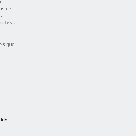
le
ns ce
.
antes :
els que
able