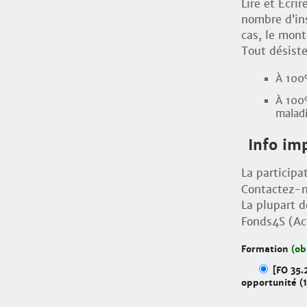
Lire et Écrir
nombre d’ins
cas, le mont
Tout désist
À 100%
À 100
maladi
Info im
La participa
Contactez-no
La plupart d
Fonds4S (A
Formation
(ob
[FO 35.
opportunité (