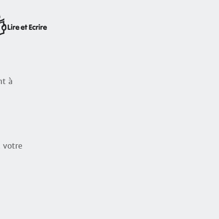
nt à
 votre