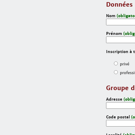
Données 
Nom
(obligato
Prénom
(oblig
Inscription à t
privé
profess
Groupe d
Adresse
(obli
Code postal
(o