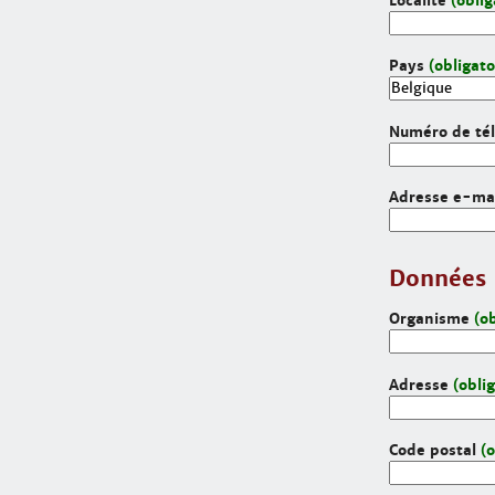
Localité
(oblig
Pays
(obligato
Numéro de té
Adresse e-mai
Données 
Organisme
(o
Adresse
(obli
Code postal
(o