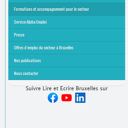
Alpha-Jeux
Arts & Alpha
Jeudis du Cinéma
Le projet Alpha-TIC
Notre projet FSE
Tac-TIC Emploi
Formations et accompagnement pour le secteur
S’initier
Se former
Se rencontrer
Être accompagné
·
e
Service Alpha-Emploi
Équipe et contacts
Accompagnement individuel
Accompagnement collectif
Folder Service Alpha-Emploi
Presse
2021
2024
2025
Offres d’emploi du secteur à Bruxelles
Emplois rémunérés
Bénévolat
Candidature spontanée à Lire et Écrire Bruxelles
Nos publications
Nous contacter
Suivre Lire et Écrire Bruxelles sur