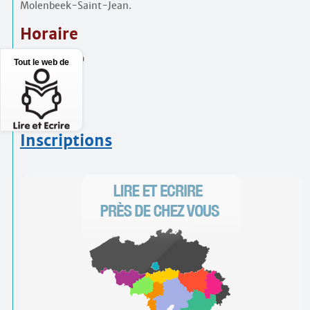
Molenbeek-Saint-Jean.
Horaire
8h45 à 16h00
Tout le web de
Prix
75€
Inscriptions