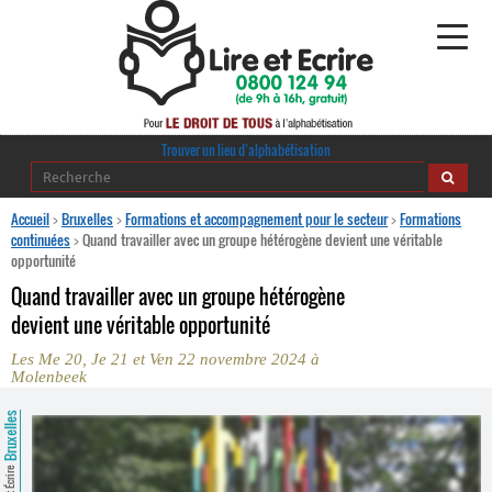
Alphabétisation
Trouver un lieu d’alphabétisation
Agir pour l’alpha
Accueil
>
Bruxelles
>
Formations et accompagnement pour le secteur
>
Formations
continuées
>
Quand travailler avec un groupe hétérogène devient une véritable
opportunité
Publications
Quand travailler avec un groupe hétérogène
journaldelalpha.be
devient une véritable opportunité
Les Me 20, Je 21 et Ven 22 novembre 2024 à
Regards croisés
Ressources pédagogiques
Molenbeek
Bruxelles
Espace presse
Lire et Écrire