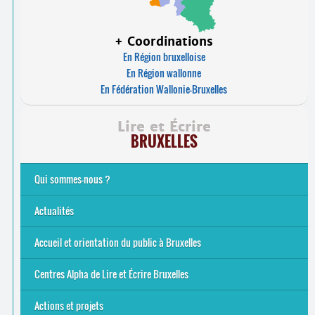
+ Coordinations
En Région bruxelloise
En Région wallonne
En Fédération Wallonie-Bruxelles
Lire et Écrire
BRUXELLES
Qui sommes-nous ?
Analphabétisme et illettrisme
L’alphabétisation populaire
Le mouvement Lire et Écrire
Nos missions
... Tous les articles
Actualités
Offres d’emploi du secteur à Bruxelles
La rentrée 2026-27
Pour être belge à la plage…
A vos agendas ! Alpha bruxellois, mobilise-toi !
Inauguration du Centre Alpha Forest de Lire et Écrire
... Tous les articles
Accueil et orientation du public à Bruxelles
Bruxelles
8 Points Accueil
Publics concernés ?
Que proposons-nous ?
Qui sommes-nous ?
Centres Alpha de Lire et Écrire Bruxelles
Actions et projets