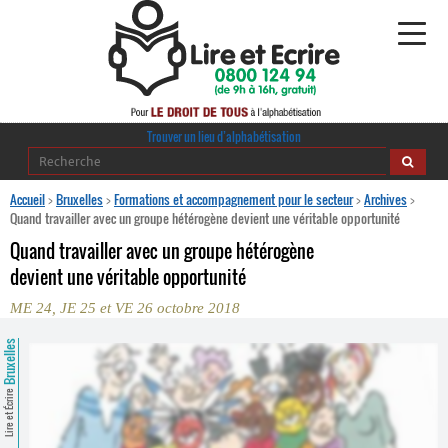
Alphabétisation
Trouver un lieu d’alphabétisation
Agir pour l’alpha
Accueil
>
Bruxelles
>
Formations et accompagnement pour le secteur
>
Archives
>
Quand travailler avec un groupe hétérogène devient une véritable opportunité
Publications
Quand travailler avec un groupe hétérogène
devient une véritable opportunité
journaldelalpha.be
ME 24, JE 25 et VE 26 octobre 2018
Regards croisés
Ressources pédagogiques
Bruxelles
Espace presse
Lire et Écrire