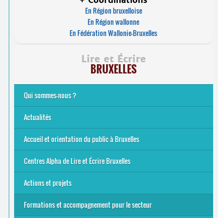
En Région bruxelloise
En Région wallonne
En Fédération Wallonie-Bruxelles
Lire et Écrire
BRUXELLES
Qui sommes-nous ?
Analphabétisme et illettrisme
L’alphabétisation populaire
Le mouvement Lire et Écrire
Nos missions
... Tous les articles
Actualités
Offres d’emploi du secteur à Bruxelles
La rentrée 2026-27
Pour être belge à la plage…
A vos agendas ! Alpha bruxellois, mobilise-toi !
Inauguration du Centre Alpha Forest de Lire et Écrire
... Tous les articles
Accueil et orientation du public à Bruxelles
Bruxelles
8 Points Accueil
Publics concernés ?
Que proposons-nous ?
Qui sommes-nous ?
Centres Alpha de Lire et Écrire Bruxelles
Actions et projets
Alpha-Jeux
Arts & Alpha
Jeudis du Cinéma
Le projet Alpha-TIC
Notre projet FSE
Tac-TIC Emploi
Formations et accompagnement pour le secteur