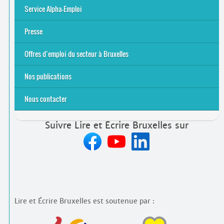
S’initier
Se former
Se rencontrer
Être accompagné
·
e
Service Alpha-Emploi
Équipe et contacts
Accompagnement individuel
Accompagnement collectif
Folder Service Alpha-Emploi
Presse
2021
2024
2025
Offres d’emploi du secteur à Bruxelles
Emplois rémunérés
Bénévolat
Candidature spontanée à Lire et Écrire Bruxelles
Nos publications
Nous contacter
Suivre Lire et Écrire Bruxelles sur
Lire et Écrire Bruxelles est soutenue par :