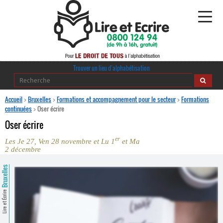
Alphabétisation
Trouver un lieu d’alphabétisation
Agir pour l’alpha
Accueil
>
Bruxelles
>
Formations et accompagnement pour le secteur
>
Formations
continuées
>
Oser écrire
Publications
Oser écrire
er
Les Je 27, Ven 28 novembre et Lu 1
et Ma
journaldelalpha.be
2 décembre
Regards croisés
Bruxelles
Ressources pédagogiques
Lire et Écrire
Espace presse