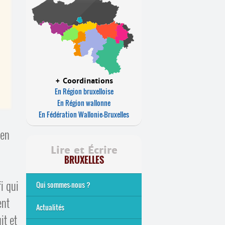
+ Coordinations
En Région bruxelloise
En Région wallonne
En Fédération Wallonie-Bruxelles
 en
Lire et Écrire
BRUXELLES
i qui
Qui sommes-nous ?
ent
Analphabétisme et illettrisme
L’alphabétisation populaire
Le mouvement Lire et Écrire
Nos missions
... Tous les articles
Actualités
it et