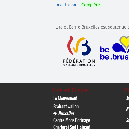
Inscription…
Complète.
Lire et Écrire Bruxelles est soutenue p
Lire et Écrire
C
Br
Le Mouvement
Brabant wallon
W
Bruxelles
C
Centre Mons Borinage
Charleroi Sud-Hainaut