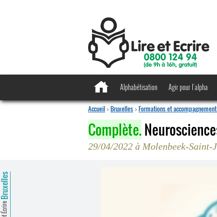
Alphabétisation
Agir pour l’alpha
Accueil
>
Bruxelles
>
Formations et accompagnement 
Complète.
Neurosciences
29/04/2022 à Molenbeek-Saint-
ruxelles
Lire et Écrire