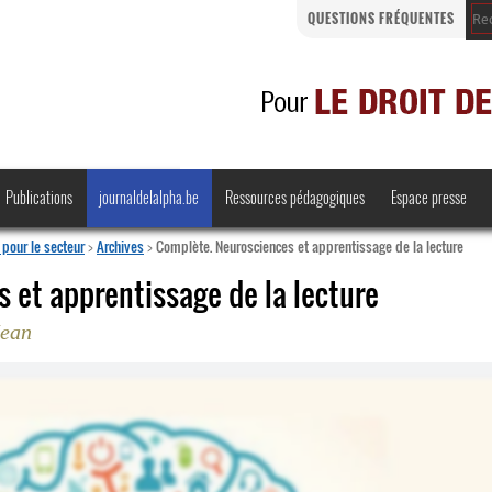
QUESTIONS FRÉQUENTES
Publications
journaldelalpha.be
Ressources pédagogiques
Espace presse
pour le secteur
>
Archives
>
Complète. Neurosciences et apprentissage de la lecture
 et apprentissage de la lecture
Jean
Regards croisés
Comprendre et parler
Bienvenue en Belgique
·