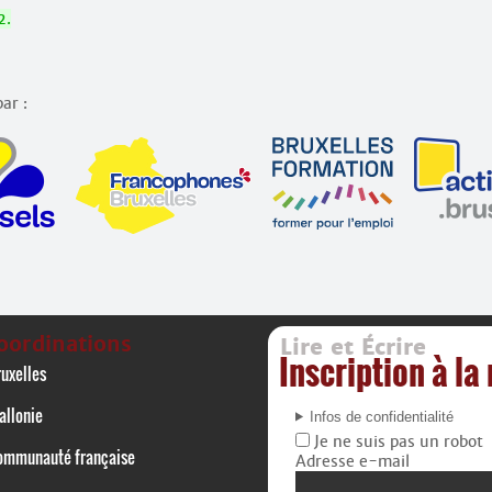
2.
ar :
oordinations
Lire et Écrire
Inscription à la
uxelles
allonie
Infos de confidentialité
Je ne suis pas un robot
ommunauté française
Adresse e-mail