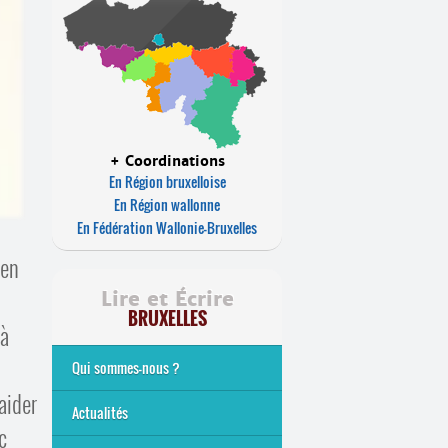
+ Coordinations
En Région bruxelloise
En Région wallonne
En Fédération Wallonie-Bruxelles
 en
Lire et Écrire
BRUXELLES
 à
Qui sommes-nous ?
aider
Analphabétisme et illettrisme
L’alphabétisation populaire
Le mouvement Lire et Écrire
Nos missions
... Tous les articles
Actualités
c