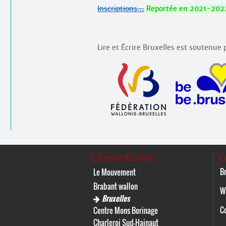
Inscriptions…
Reportée en 2021-202
Lire et Écrire Bruxelles est soutenue p
Lire et Écrire
C
Br
Le Mouvement
Brabant wallon
W
Bruxelles
C
Centre Mons Borinage
Charleroi Sud-Hainaut