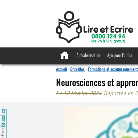
Alphabétisation
Agir pour l’alpha
Accueil
>
Bruxelles
>
Formations et accompagnement 
Neurosciences et appren
Le 12 février 2021
Reportée en 
ruxelles
Lire et Écrire