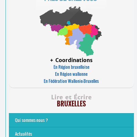
+ Coordinations
En Région bruxelloise
En Région wallonne
En Fédération Wallonie-Bruxelles
Lire et Écrire
BRUXELLES
Qui sommes-nous ?
Analphabétisme et illettrisme
L’alphabétisation populaire
Le mouvement Lire et Écrire
Nos missions
... Tous les articles
Actualités