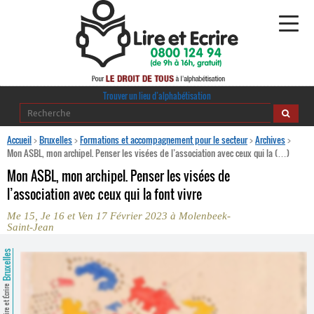
Alphabétisation
Trouver un lieu d’alphabétisation
Agir pour l’alpha
Accueil
>
Bruxelles
>
Formations et accompagnement pour le secteur
>
Archives
>
Mon ASBL, mon archipel. Penser les visées de l’association avec ceux qui la (…)
Publications
Mon ASBL, mon archipel. Penser les visées de
l’association avec ceux qui la font vivre
journaldelalpha.be
Me 15, Je 16 et Ven 17 Février 2023 à Molenbeek-
Saint-Jean
Regards croisés
Ressources pédagogiques
Bruxelles
Espace presse
Lire et Écrire