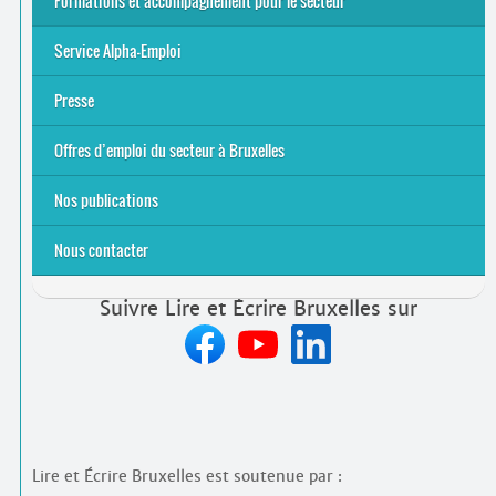
Formations et accompagnement pour le secteur
S’initier
Se former
Se rencontrer
Être accompagné
·
e
Service Alpha-Emploi
Équipe et contacts
Accompagnement individuel
Accompagnement collectif
Folder Service Alpha-Emploi
Presse
2021
2024
2025
Offres d’emploi du secteur à Bruxelles
Emplois rémunérés
Bénévolat
Candidature spontanée à Lire et Écrire Bruxelles
Nos publications
Nous contacter
Suivre Lire et Écrire Bruxelles sur
Lire et Écrire Bruxelles est soutenue par :