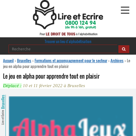
Alphabétisation
Trouver un lieu d’alphabétisation
Agir pour l’alpha
Accueil
>
Bruxelles
>
Formations et accompagnement pour le secteur
>
Archives
>
Le
jeu en alpha pour apprendre tout en plaisir
Publications
Le jeu en alpha pour apprendre tout en plaisir
Déplacé :
10 et 11 février 2022 à Bruxelles
journaldelalpha.be
Bruxelles
Regards croisés
Ressources pédagogiques
Lire et Écrire
Espace presse