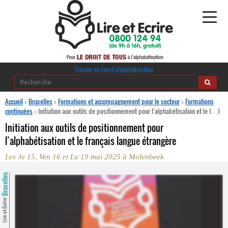
Alphabétisation
Trouver un lieu d’alphabétisation
Agir pour l’alpha
Accueil
>
Bruxelles
>
Formations et accompagnement pour le secteur
>
Formations
continuées
>
Initiation aux outils de positionnement pour l’alphabétisation et le (…)
Publications
Initiation aux outils de positionnement pour
l’alphabétisation et le français langue étrangère
journaldelalpha.be
Les Je 15, Ven 16 et Lu 19 mai 2025 à Molenbeek
Regards croisés
Ressources pédagogiques
Bruxelles
Espace presse
Lire et Écrire