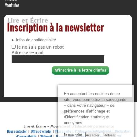
Youtube
Lire et Écrire
Inscription à la newsletter
Infos de confidentialité
Je ne suis pas un robot
Adresse e-mail
En acceptant les cookies de ce
site, vous permettez la sauvegarde
– dans votre navigateur – de
préférences d’affichage et
Soutiens :
d’identification statistique
anonymes.
Lire et Écrire - Mouvement d’Éducation permanente
Nous contacter
Offres d’emploi
Plan du site
Politique de confidentialité
Déclaration
|
|
|
|
En savoir plus
Accepter
Refuser
d’accessibilité
Webmail
Documenthèque privée
Se connecter
RSS 2.0
|
|
|
|