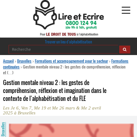
Alphabétisation
Trouver un lieu d’alphabétisation
Agir pour l’alpha
Accueil
>
Bruxelles
>
Formations et accompagnement pour le secteur
>
Formations
continuées
>
Gestion mentale niveau 2 : les gestes de compréhension, réflexion
et (…)
Publications
Gestion mentale niveau 2 : les gestes de
journaldelalpha.be
compréhension, réflexion et imagination dans le
contexte de l’alphabétisation et du FLE
Regards croisés
Ressources pédagogiques
Les Je 6, Ven 7, Me 19 et Me 26 mars & Me 2 avril
2025 à Bruxelles
Espace presse
Bruxelles