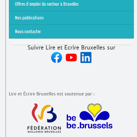
2021
2024
2025
Offres d’emploi du secteur à Bruxelles
Emplois rémunérés
Bénévolat
Candidature spontanée à Lire et Écrire Bruxelles
Nos publications
Nous contacter
Suivre Lire et Écrire Bruxelles sur
Lire et Écrire Bruxelles est soutenue par :