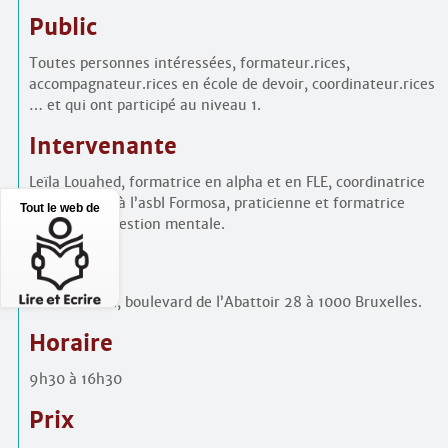
Public
Toutes personnes intéressées, formateur.rices,
accompagnateur.rices en école de devoir, coordinateur.rices
… et qui ont participé au niveau 1.
Intervenante
Leïla Louahed, formatrice en alpha et en FLE, coordinatrice
pédagogique à l’asbl Formosa, praticienne et formatrice
Tout le web de
certifiée en gestion mentale.
Lieu
Formosa asbl, boulevard de l’Abattoir 28 à 1000 Bruxelles.
Horaire
9h30 à 16h30
Prix