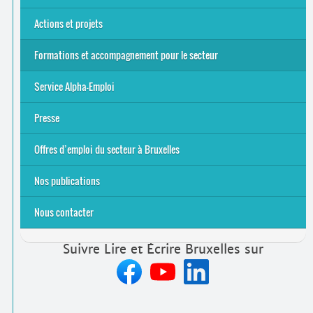
Actions et projets
Alpha-Jeux
Arts & Alpha
Jeudis du Cinéma
Le projet Alpha-TIC
Notre projet FSE
Tac-TIC Emploi
Formations et accompagnement pour le secteur
S’initier
Se former
Se rencontrer
Être accompagné
·
e
Service Alpha-Emploi
Équipe et contacts
Accompagnement individuel
Accompagnement collectif
Folder Service Alpha-Emploi
Presse
2021
2024
2025
Offres d’emploi du secteur à Bruxelles
Emplois rémunérés
Bénévolat
Candidature spontanée à Lire et Écrire Bruxelles
Nos publications
Nous contacter
Suivre Lire et Écrire Bruxelles sur