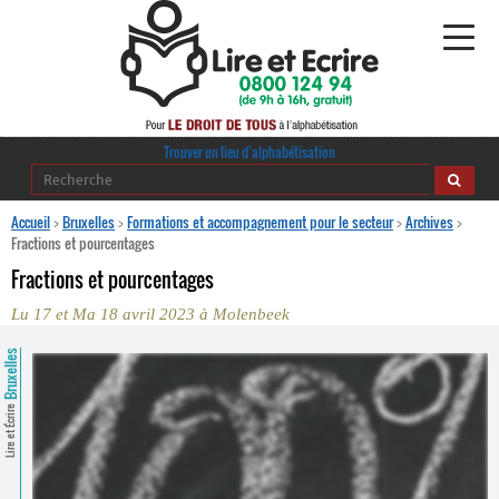
Alphabétisation
Trouver un lieu d’alphabétisation
Agir pour l’alpha
Accueil
>
Bruxelles
>
Formations et accompagnement pour le secteur
>
Archives
>
Fractions et pourcentages
Publications
Fractions et pourcentages
Lu 17 et Ma 18 avril 2023 à Molenbeek
journaldelalpha.be
Bruxelles
Regards croisés
Ressources pédagogiques
Lire et Écrire
Espace presse