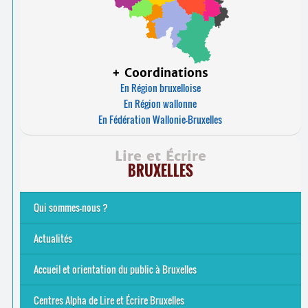
+ Coordinations
En Région bruxelloise
En Région wallonne
En Fédération Wallonie-Bruxelles
Lire et Écrire
BRUXELLES
Qui sommes-nous ?
Analphabétisme et illettrisme
L’alphabétisation populaire
Le mouvement Lire et Écrire
Nos missions
... Tous les articles
Actualités
Offres d’emploi du secteur à Bruxelles
La rentrée 2026-27
Pour être belge à la plage…
A vos agendas ! Alpha bruxellois, mobilise-toi !
Inauguration du Centre Alpha Forest de Lire et Écrire
... Tous les articles
Accueil et orientation du public à Bruxelles
Bruxelles
8 Points Accueil
Publics concernés ?
Que proposons-nous ?
Qui sommes-nous ?
Centres Alpha de Lire et Écrire Bruxelles