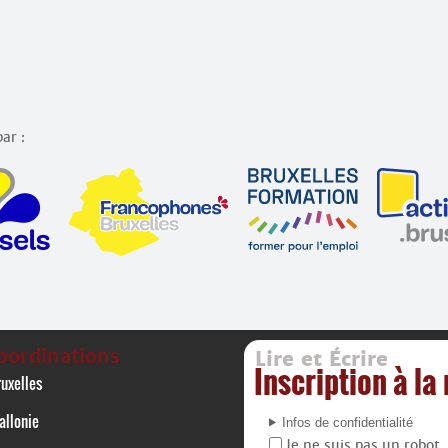
ar :
oordinations
Lire et Écrire
Inscription à la
uxelles
allonie
Infos de confidentialité
Je ne suis pas un robot