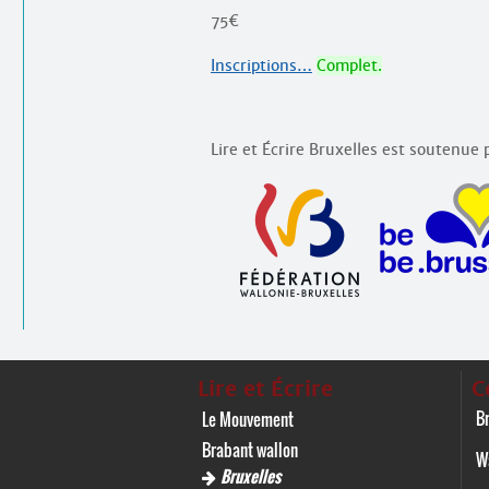
75€
Inscriptions…
Complet.
Lire et Écrire Bruxelles est soutenue p
Lire et Écrire
C
Br
Le Mouvement
Brabant wallon
W
Bruxelles