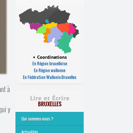
+ Coordinations
En Région bruxelloise
En Région wallonne
En Fédération Wallonie-Bruxelles
ant à
Lire et Écrire
BRUXELLES
qui y
Qui sommes-nous ?
Analphabétisme et illettrisme
L’alphabétisation populaire
Le mouvement Lire et Écrire
Nos missions
... Tous les articles
Actualités