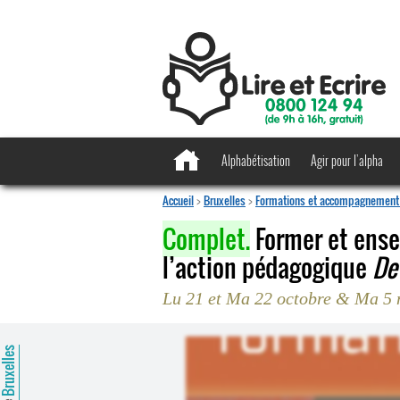
Alphabétisation
Agir pour l’alpha
Accueil
>
Bruxelles
>
Formations et accompagnement 
Complet.
Former et ensei
l’action pédagogique
De
Lu 21 et Ma 22 octobre & Ma 5
ruxelles