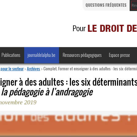
QUESTIONS FRÉQUENTES
Publications
journaldelalpha.be
Ressources pédagogiques
Espace presse
pour le secteur
>
Archives
>
Complet. Former et enseigner à des adultes : les six déterm
gner à des adultes : les six déterminant
 la pédagogie à l’andragogie
Regards croisés
Comprendre et parler
 novembre 2019
Bienvenue en Belgique
·