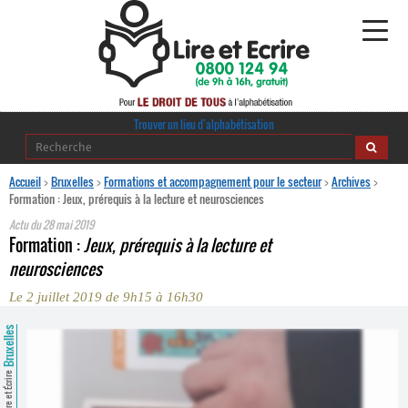
Alphabétisation
Trouver un lieu d’alphabétisation
Agir pour l’alpha
Accueil
>
Bruxelles
>
Formations et accompagnement pour le secteur
>
Archives
>
Formation : Jeux, prérequis à la lecture et neurosciences
Publications
Actu du
28 mai 2019
Formation :
Jeux, prérequis à la lecture et
journaldelalpha.be
neurosciences
Le 2 juillet 2019 de 9h15 à 16h30
Regards croisés
Ressources pédagogiques
Bruxelles
Espace presse
Lire et Écrire