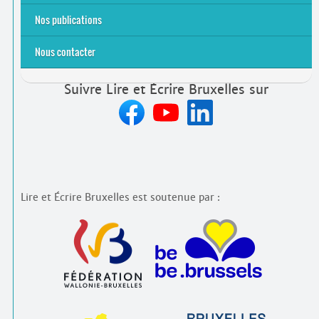
Emplois rémunérés
Bénévolat
Candidature spontanée à Lire et Écrire Bruxelles
Nos publications
Nous contacter
Suivre Lire et Écrire Bruxelles sur
Lire et Écrire Bruxelles est soutenue par :