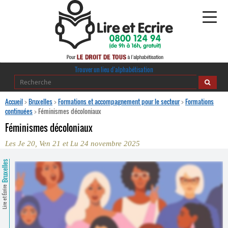
Alphabétisation
Trouver un lieu d’alphabétisation
Agir pour l’alpha
Accueil
>
Bruxelles
>
Formations et accompagnement pour le secteur
>
Formations
continuées
>
Féminismes décoloniaux
Publications
Féminismes décoloniaux
Les Je 20, Ven 21 et Lu 24 novembre 2025
journaldelalpha.be
Bruxelles
Regards croisés
Ressources pédagogiques
Lire et Écrire
Espace presse