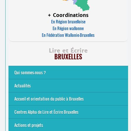
+ Coordinations
En Région bruxelloise
En Région wallonne
En Fédération Wallonie-Bruxelles
Lire et Écrire
BRUXELLES
Qui sommes-nous ?
Analphabétisme et illettrisme
L’alphabétisation populaire
Le mouvement Lire et Écrire
Nos missions
... Tous les articles
Actualités
Offres d’emploi du secteur à Bruxelles
La rentrée 2026-27
Pour être belge à la plage…
A vos agendas ! Alpha bruxellois, mobilise-toi !
Inauguration du Centre Alpha Forest de Lire et Écrire
... Tous les articles
Accueil et orientation du public à Bruxelles
Bruxelles
8 Points Accueil
Publics concernés ?
Que proposons-nous ?
Qui sommes-nous ?
Centres Alpha de Lire et Écrire Bruxelles
Actions et projets