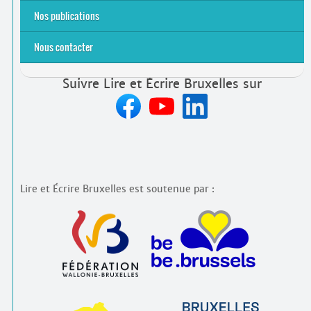
Emplois rémunérés
Bénévolat
Candidature spontanée à Lire et Écrire Bruxelles
Nos publications
Nous contacter
Suivre Lire et Écrire Bruxelles sur
Lire et Écrire Bruxelles est soutenue par :