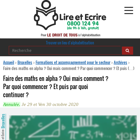
Alphabétisation
Trouver un lieu d’alphabétisation
Agir pour l’alpha
Accueil
>
Bruxelles
>
Formations et accompagnement pour le secteur
>
Archives
>
Faire des maths en alpha ? Oui mais comment ? Par quoi commencer ? Et puis (…)
Publications
Faire des maths en alpha ? Oui mais comment ?
Par quoi commencer ? Et puis par quoi
journaldelalpha.be
continuer ?
Regards croisés
Annulée.
Je 29 et Ven 30 octobre 2020
Ressources pédagogiques
Bruxelles
Espace presse
Lire et Écrire