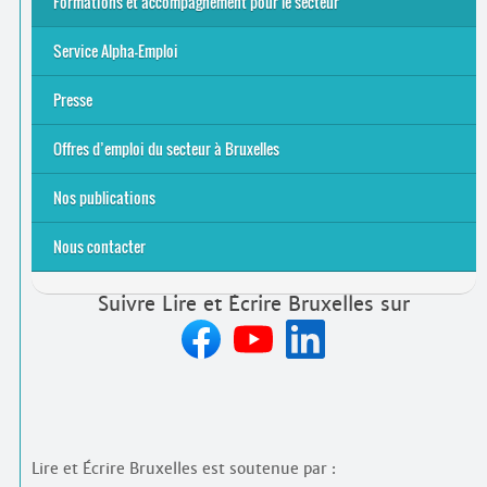
Formations et accompagnement pour le secteur
S’initier
Se former
Se rencontrer
Être accompagné
·
e
Service Alpha-Emploi
Équipe et contacts
Accompagnement individuel
Accompagnement collectif
Folder Service Alpha-Emploi
Presse
2021
2024
2025
Offres d’emploi du secteur à Bruxelles
Emplois rémunérés
Bénévolat
Candidature spontanée à Lire et Écrire Bruxelles
Nos publications
Nous contacter
Suivre Lire et Écrire Bruxelles sur
Lire et Écrire Bruxelles est soutenue par :