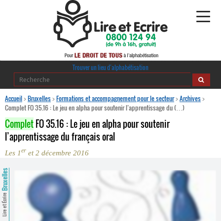
Alphabétisation
Trouver un lieu d’alphabétisation
Agir pour l’alpha
Accueil
>
Bruxelles
>
Formations et accompagnement pour le secteur
>
Archives
>
Complet FO 35.16 : Le jeu en alpha pour soutenir l’apprentissage du (…)
Publications
Complet
FO 35.16 : Le jeu en alpha pour soutenir
l’apprentissage du français oral
journaldelalpha.be
er
Les 1
et 2 décembre 2016
Regards croisés
Ressources pédagogiques
Bruxelles
Espace presse
Lire et Écrire