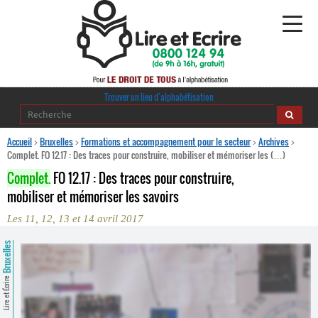
Alphabétisation
Trouver un lieu d’alphabétisation
Agir pour l’alpha
Accueil
>
Bruxelles
>
Formations et accompagnement pour le secteur
>
Archives
>
Complet. FO 12.17 : Des traces pour construire, mobiliser et mémoriser les (…)
Publications
Complet.
FO 12.17 : Des traces pour construire,
mobiliser et mémoriser les savoirs
journaldelalpha.be
Les 11, 12, 13 et 14 avril 2017
Regards croisés
Ressources pédagogiques
Bruxelles
Espace presse
Lire et Écrire