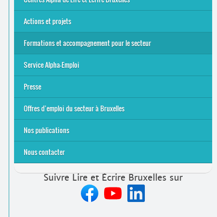
Actions et projets
Alpha-Jeux
Arts & Alpha
Jeudis du Cinéma
Le projet Alpha-TIC
Notre projet FSE
Tac-TIC Emploi
Formations et accompagnement pour le secteur
S’initier
Se former
Se rencontrer
Être accompagné
·
e
Service Alpha-Emploi
Équipe et contacts
Accompagnement individuel
Accompagnement collectif
Folder Service Alpha-Emploi
Presse
2021
2024
2025
Offres d’emploi du secteur à Bruxelles
Emplois rémunérés
Bénévolat
Candidature spontanée à Lire et Écrire Bruxelles
Nos publications
Nous contacter
Suivre Lire et Écrire Bruxelles sur