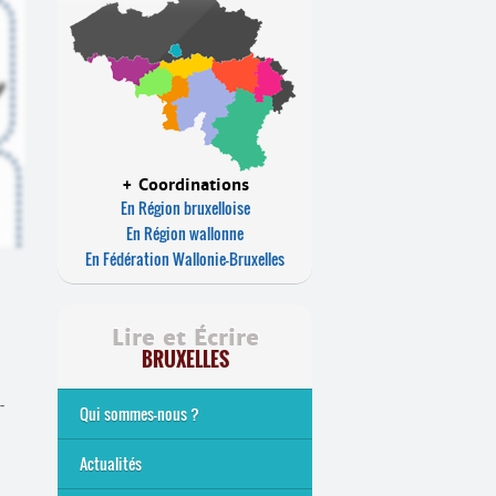
+ Coordinations
En Région bruxelloise
En Région wallonne
En Fédération Wallonie-Bruxelles
Lire et Écrire
BRUXELLES
-
Qui sommes-nous ?
Analphabétisme et illettrisme
L’alphabétisation populaire
Le mouvement Lire et Écrire
Nos missions
... Tous les articles
Actualités