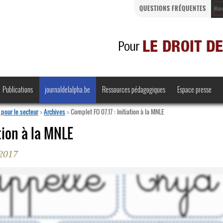
QUESTIONS FRÉQUENTES
Publications
journaldelalpha.be
Ressources pédagogiques
Espace presse
pour le secteur
>
Archives
>
Complet FO 07.17 : Initiation à la MNLE
ation à la MNLE
 2017
Regards croisés
Comprendre et parler
Bienvenue en Belgique
·