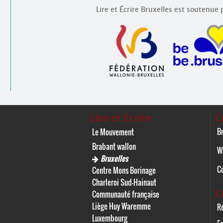
Lire et Écrire Bruxelles est soutenue p
Lire et Écrire
C
Br
Le Mouvement
Brabant wallon
W
Bruxelles
C
Centre Mons Borinage
Charleroi Sud-Hainaut
C
Communauté française
Liège Huy Waremme
Ré
Luxembourg