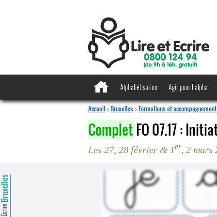
Alphabétisation
Agir pour l’alpha
Accueil
>
Bruxelles
>
Formations et accompagnement 
Complet
FO 07.17 : Initi
er
Les 27, 28 février & 1
, 2 mars
ruxelles