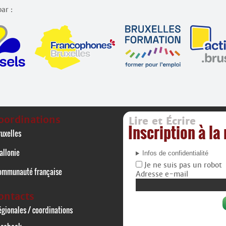
ar :
oordinations
Lire et Écrire
Inscription à la
uxelles
allonie
Infos de confidentialité
Je ne suis pas un robot
ommunauté française
Adresse e-mail
ontacts
gionales / coordinations