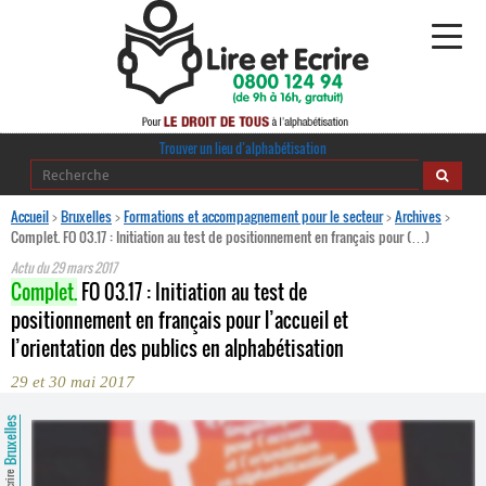
Alphabétisation
Trouver un lieu d’alphabétisation
Agir pour l’alpha
Accueil
>
Bruxelles
>
Formations et accompagnement pour le secteur
>
Archives
>
Complet. FO 03.17 : Initiation au test de positionnement en français pour (…)
Publications
Actu du
29 mars 2017
Complet.
FO 03.17 : Initiation au test de
journaldelalpha.be
positionnement en français pour l’accueil et
l’orientation des publics en alphabétisation
Regards croisés
Ressources pédagogiques
29 et 30 mai 2017
Bruxelles
Espace presse