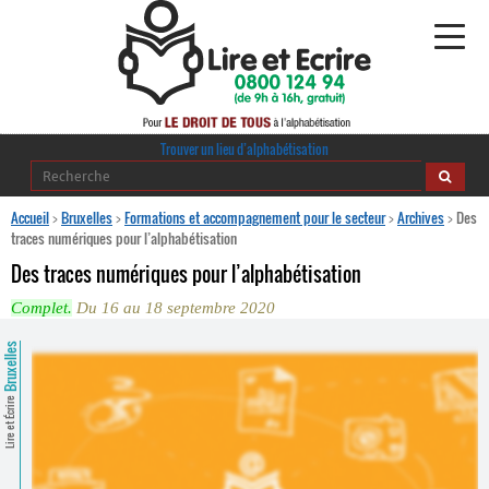
Alphabétisation
Trouver un lieu d’alphabétisation
Agir pour l’alpha
Accueil
>
Bruxelles
>
Formations et accompagnement pour le secteur
>
Archives
>
Des
traces numériques pour l’alphabétisation
Publications
Des traces numériques pour l’alphabétisation
Complet.
Du 16 au 18 septembre 2020
journaldelalpha.be
Bruxelles
Regards croisés
Ressources pédagogiques
Lire et Écrire
Espace presse