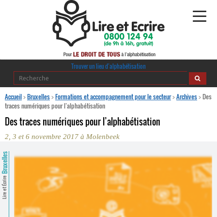
Alphabétisation
Trouver un lieu d’alphabétisation
Agir pour l’alpha
Accueil
>
Bruxelles
>
Formations et accompagnement pour le secteur
>
Archives
>
Des
traces numériques pour l’alphabétisation
Publications
Des traces numériques pour l’alphabétisation
2, 3 et 6 novembre 2017 à Molenbeek
journaldelalpha.be
Bruxelles
Regards croisés
Ressources pédagogiques
Lire et Écrire
Espace presse