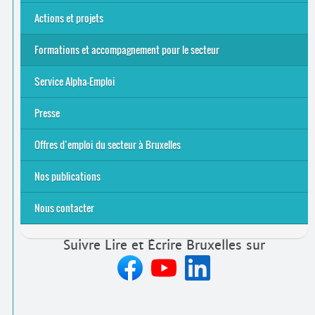
Actions et projets
Alpha-Jeux
Arts & Alpha
Jeudis du Cinéma
Le projet Alpha-TIC
Notre projet FSE
Tac-TIC Emploi
Formations et accompagnement pour le secteur
S’initier
Se former
Se rencontrer
Être accompagné
·
e
Service Alpha-Emploi
Équipe et contacts
Accompagnement individuel
Accompagnement collectif
Folder Service Alpha-Emploi
Presse
2021
2024
2025
Offres d’emploi du secteur à Bruxelles
Emplois rémunérés
Bénévolat
Candidature spontanée à Lire et Écrire Bruxelles
Nos publications
Nous contacter
Suivre Lire et Écrire Bruxelles sur