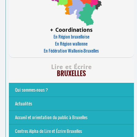
+ Coordinations
En Région bruxelloise
En Région wallonne
En Fédération Wallonie-Bruxelles
Lire et Écrire
BRUXELLES
Qui sommes-nous ?
Analphabétisme et illettrisme
L’alphabétisation populaire
Le mouvement Lire et Écrire
Nos missions
... Tous les articles
Actualités
Offres d’emploi du secteur à Bruxelles
La rentrée 2026-27
Pour être belge à la plage…
A vos agendas ! Alpha bruxellois, mobilise-toi !
Inauguration du Centre Alpha Forest de Lire et Écrire
... Tous les articles
Accueil et orientation du public à Bruxelles
Bruxelles
8 Points Accueil
Publics concernés ?
Que proposons-nous ?
Qui sommes-nous ?
Centres Alpha de Lire et Écrire Bruxelles