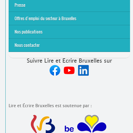
Équipe et contacts
Accompagnement individuel
Accompagnement collectif
Folder Service Alpha-Emploi
Presse
2021
2024
2025
Offres d’emploi du secteur à Bruxelles
Emplois rémunérés
Bénévolat
Candidature spontanée à Lire et Écrire Bruxelles
Nos publications
Nous contacter
Suivre Lire et Écrire Bruxelles sur
Lire et Écrire Bruxelles est soutenue par :