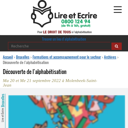
Alphabétisation
Trouver un lieu d’alphabétisation
Agir pour l’alpha
Accueil
>
Bruxelles
>
Formations et accompagnement pour le secteur
>
Archives
>
Découverte de l’alphabétisation
Publications
Découverte de l’alphabétisation
Ma 20 et Me 21 septembre 2022 à Molenbeek-Saint-
journaldelalpha.be
Jean
Regards croisés
Bruxelles
Ressources pédagogiques
Lire et Écrire
Espace presse