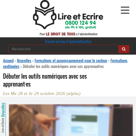
Alphabétisation
Trouver un lieu d’alphabétisation
Agir pour l’alpha
Accueil
>
Bruxelles
>
Formations et accompagnement pour le secteur
>
Formations
continuées
>
Débuter les outils numériques avec ses apprenant·es
Publications
Débuter les outils numériques avec ses
apprenant
·
es
journaldelalpha.be
Les Me 28 et Je 29 octobre 2026 (alpha)
Regards croisés
Ressources pédagogiques
Bruxelles
Espace presse
Lire et Écrire