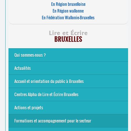
En Région bruxelloise
En Région wallonne
En Fédération Wallonie-Bruxelles
Lire et Écrire
BRUXELLES
Qui sommes-nous ?
Analphabétisme et illettrisme
L’alphabétisation populaire
Le mouvement Lire et Écrire
Nos missions
... Tous les articles
Actualités
Offres d’emploi du secteur à Bruxelles
La rentrée 2026-27
Pour être belge à la plage…
A vos agendas ! Alpha bruxellois, mobilise-toi !
Inauguration du Centre Alpha Forest de Lire et Écrire
... Tous les articles
Accueil et orientation du public à Bruxelles
Bruxelles
8 Points Accueil
Publics concernés ?
Que proposons-nous ?
Qui sommes-nous ?
Centres Alpha de Lire et Écrire Bruxelles
Actions et projets
Alpha-Jeux
Arts & Alpha
Jeudis du Cinéma
Le projet Alpha-TIC
Notre projet FSE
Tac-TIC Emploi
Formations et accompagnement pour le secteur