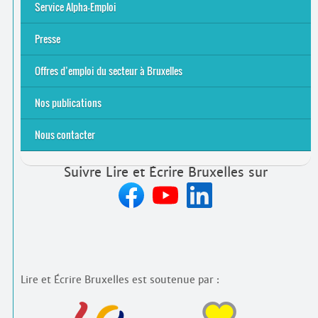
S’initier
Se former
Se rencontrer
Être accompagné
·
e
Service Alpha-Emploi
Équipe et contacts
Accompagnement individuel
Accompagnement collectif
Folder Service Alpha-Emploi
Presse
2021
2024
2025
Offres d’emploi du secteur à Bruxelles
Emplois rémunérés
Bénévolat
Candidature spontanée à Lire et Écrire Bruxelles
Nos publications
Nous contacter
Suivre Lire et Écrire Bruxelles sur
Lire et Écrire Bruxelles est soutenue par :